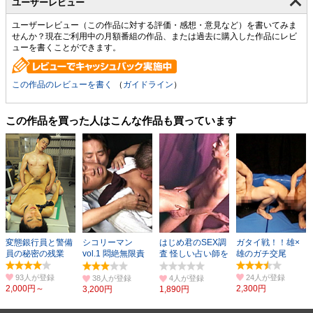
ユーザーレビュー
ユーザーレビュー（この作品に対する評価・感想・意見など）を書いてみま
せんか？現在ご利用中の月額番組の作品、または過去に購入した作品にレビ
ューを書くことができます。
この作品のレビューを書く
（
ガイドライン
）
この作品を買った人はこんな作品も買っています
変態銀行員と警備
シコリーマン
はじめ君のSEX調
ガタイ戦！！雄×
員の秘密の残業
vol.1 悶絶無限責
査 怪しい占い師を
雄のガチ交尾
め シーン1
調査せよ
93人
24人
38人
4人
2,000円～
2,300円
3,200円
1,890円