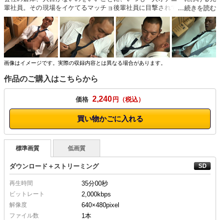
輩社員。その現場をイケてるマッチョ後輩社員に目撃されて…。もうどう
にでもしてくれ！！
画像はイメージです。実際の収録内容とは異なる場合があります。
作品のご購入はこちらから
2,240
価格
円
買い物かごに入れる
標準画質
低画質
ダウンロード＋ストリーミング
再生時間
35分00秒
ビットレート
2,000kbps
解像度
640×480
pixel
ファイル数
1本