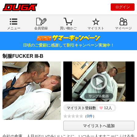
ログイン
メニュー
会員登録
買い物かご
マイリスト
マイページ
日頃のご愛顧に感謝して割引キャンペーン実施中！
制服FUCKER III-B
サンプル動画
マイリスト登録数
12人
（
0件
）
マイリストへ追加
会社の倉庫、人目がないのをいいことに、いつも一人オナニーにふける先