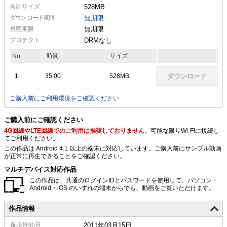
合計サイズ
528MB
ダウンロード期限
無期限
視聴期限
無期限
プロテクト
DRMなし
時間
サイズ
No
1
35:00
528MB
ダウンロード
ご購入前にご利用環境をご確認ください
ご購入前にご確認ください
4G回線やLTE回線でのご利用は推奨しておりません。
可能な限りWi-Fiに接続し
てご利用ください。
この作品は Android 4.1 以上の端末に対応しています。ご購入前にサンプル動画
が正常に再生できることをご確認ください。
マルチデバイス対応作品
この作品は、共通のログインIDとパスワードを使用して、パソコン・
Android・iOS のいずれの端末からでも、動画をご覧いただけます。
作品情報
配信
開始日
2011年03月15日