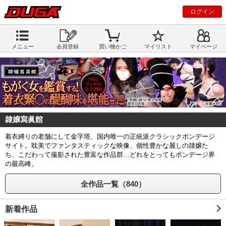
ログイン
メニュー
会員登録
買い物かご
マイリスト
マイページ
隷嬢寫眞館
着衣縛りの老舗にして金字塔、国内唯一の正統派クラシックボンデージ
サイト。耽美でファンタスティックな映像、個性豊かな麗しの隷嬢た
ち、こだわって撮影された豊富な作品群…どれをとってもボンデージ界
の最高峰。
全作品一覧（840）
新着作品