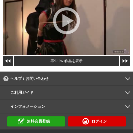
再生中の作品を表示
ヘルプ / お問い合わせ
よくあるご質問
ご利用環境
お支払い方法
パスワードの再設定
サポートセンター
ご利用ガイド
初めての方へ
会員登録の手順
作品購入の手順
動画再生の手順
検索のヒント
DUGA Player
インフォメーション
DUGAからのお知らせ
デュガの歴史とあゆみ
利用規約
個人情報保護方針
特定商取引法
資金決済法
倫理基準
サイトマップ
無料会員登録
ログイン