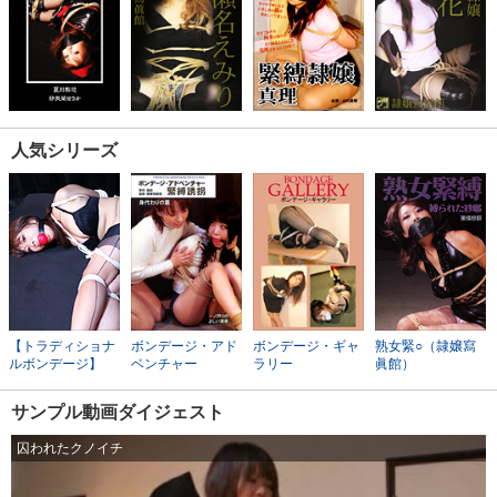
人気シリーズ
【トラディショナ
ボンデージ・アド
ボンデージ・ギャ
熟女緊○（隷嬢寫
ルボンデージ】
ベンチャー
ラリー
眞館）
サンプル動画ダイジェスト
囚われたクノイチ