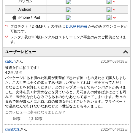
パソコン
Android
iPhone / iPad
プロテクト「DRMあり」の作品は
DUGA Player
からのみダウンロードが
可能です。
ユーザーレビュー
catkun
さん
2016年08月18日
被虐女性に拍手です！
パッケージにある潰れた乳房が衝撃的で思わず怖いもの見たさで購入しまし
た。この世界は全くの素人であり詳しい方からすれば「何を言ってんだ！」
となることをお許しください。どのチャプターもとてもインパクトがありま
した。女体を貫く針責めなどを見ていると、月花さんの針さばきはとても巧
みで、医学的なたしなみでもあるのかなあなんて思ってしまいます。数々の
責めで体がほんとにボロボロの被虐女性にすごいと思います。プライベート
で温泉なんて行けないなあなどと下世話なことも考えました。
このレビューは参考になりましたか？
64
票
62
票
cmnfの塊
さん
2025年04月12日