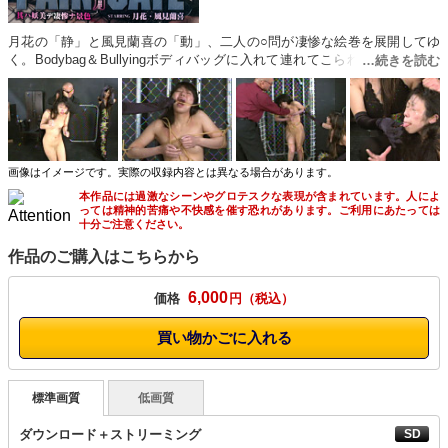
月花の「静」と風見蘭喜の「動」、二人の○問が凄惨な絵巻を展開してゆ
く。Bodybag＆Bullyingボディバッグに入れて連れてこられた少女。バッ
クに入ったまま蹴られ、踏まれてリンチを受ける。トラウマである炎で精
神的に追い込まれ、泣き崩れると鞭による折○を受ける。To○ture Chair手
足を椅子に拘束されて針による○問を受ける。長針舌貫通から始まり、ス
プリットタンを施した舌を上下左右に引っ張り、胸の谷間を縫合する。太
腿にはケインで打擲を受け、乳房に貫通した長針にはスタンガンを使用し
たカウントダウン通電責め。Whip打撃の苦手な少女に容赦なく捲きつく一
画像はイメージです。実際の収録内容とは異なる場合があります。
本鞭。鈍い音と共に激痛が走る。バラ鞭を使用した顔面往復打擲（ビン
本作品には過激なシーンやグロテスクな表現が含まれています。人によ
タ）は鼓膜を破るほどの衝撃。Suicide suspensions背中上部にフックを貫
っては精神的苦痛や不快感を催す恐れがあります。ご利用にあたっては
通して垂直に吊る。10Gほどもあるフックを通す痛みと自身の体重により
十分ご注意ください。
肉と皮が剥離されていく痛みを克服したらテイクオフ。振り子のように揺
作品のご購入はこちらから
れる身体を容赦なく蹴り飛ばす。労いの言葉のかわりに蛍光灯で頭を割る
暴挙は無残。
6,000
価格
円
買い物かごに入れる
標準画質
低画質
ダウンロード＋ストリーミング