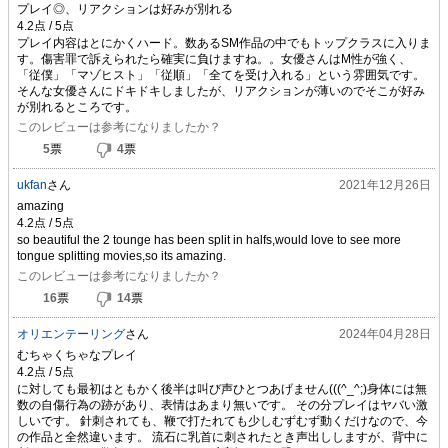
プレイ◎、リアクションは好みが別れる
プレイ内容はとにかくハード。数あるSM作品の中でもトップクラスに入りま
す。傷害罪で訴えられたら確実に負けますね。。女優さんはM性が強く、
「従僕」「マゾヒスト」「従順」「全てを受け入れる」という雰囲気です。
そんな女優さんにドキドキしましたが、リアクションが薄いのでそこが好み
が別れるところです。
このレビューは参考になりましたか？
5
票
4
票
ukfan
さん
2021年12月26日
amazing
so beautiful the 2 tounge has been split in halfs,would love to see more
tongue splitting movies,so its amazing.
このレビューは参考になりましたか？
16
票
14
票
オリエンテーリング
さん
2024年04月28日
むちゃくちゃなプレイ
に対しても最初はともかく後半は叫び声ひとつあげません(((^_^;)身体には無
数の自傷行為の跡があり、表情はあまり無いです。 その分プレイはヤバい激
しいです。 針刺されても、鞭で打たれても少しむずむず動くだけなので、今
の作品と全然違います。 流石に乳首に刺されたとき声出ししますが、背中に