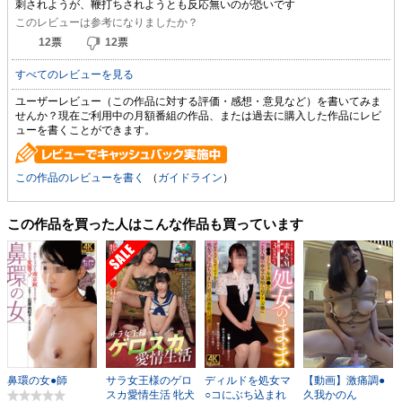
刺されようが、鞭打ちされようとも反応無いのが恐いです
このレビューは参考になりましたか？
12
票
12
票
すべてのレビューを見る
ユーザーレビュー（この作品に対する評価・感想・意見など）を書いてみま
せんか？現在ご利用中の月額番組の作品、または過去に購入した作品にレビ
ューを書くことができます。
この作品のレビューを書く
（
ガイドライン
）
この作品を買った人はこんな作品も買っています
鼻環の女●師
サラ女王様のゲロ
ディルドを処女マ
【動画】激痛調●
スカ愛情生活 牝犬
○コにぶち込まれ
久我かのん