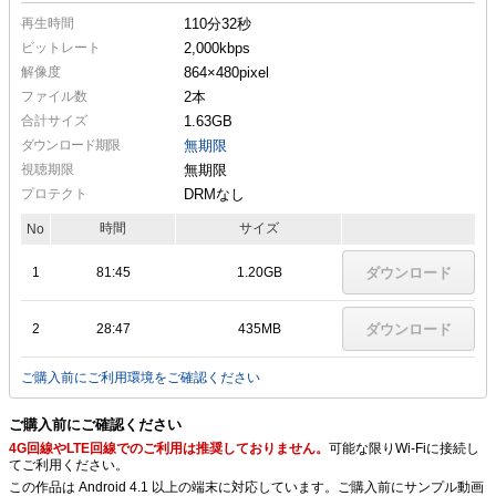
再生時間
110分32秒
ビットレート
2,000kbps
解像度
864×480
pixel
ファイル数
2本
合計サイズ
1.63GB
ダウンロード期限
無期限
視聴期限
無期限
プロテクト
DRMなし
時間
サイズ
No
1
81:45
1.20GB
ダウンロード
2
28:47
435MB
ダウンロード
ご購入前にご利用環境をご確認ください
ご購入前にご確認ください
4G回線やLTE回線でのご利用は推奨しておりません。
可能な限りWi-Fiに接続し
てご利用ください。
この作品は Android 4.1 以上の端末に対応しています。ご購入前にサンプル動画