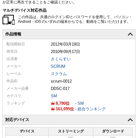
が正常に再生できることをご確認ください。
マルチデバイス対応作品
この作品は、共通のログインIDとパスワードを使用して、パソコン・
Android・iOS のいずれの端末からでも、動画をご覧いただけます。
作品情報
配信
開始日
2012年03月19日
発売日
2010年09月17日
出演者
さくらすい
メーカー
SCRUM
レーベル
スクラム
作品ID
scrum-0012
メーカー
品番
DDSC-017
カテゴリ
SM
ランキング
8,790
-
SM
161,095
-
総合ランキング
対応デバイス
デバイス
ストリーミング
ダウンロード