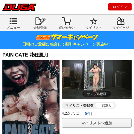
ログイン
メニュー
会員登録
買い物かご
マイリスト
マイページ
日頃のご愛顧に感謝して割引キャンペーン実施中！
PAIN GATE 花狂風月
サンプル動画
マイリスト登録数
320人
（
5件
）
マイリストへ追加