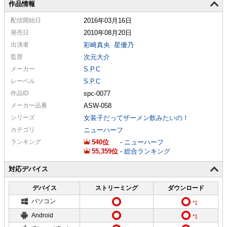
作品情報
配信
開始日
2016年03月16日
発売日
2010年08月20日
出演者
彩崎真央
星優乃
監督
次元大介
メーカー
S.P.C
レーベル
S.P.C
作品ID
spc-0077
メーカー
品番
ASW-058
シリーズ
女装子だってザーメン飲みたいの！
カテゴリ
ニューハーフ
ランキング
540
-
ニューハーフ
55,359
-
総合ランキング
対応デバイス
デバイス
ストリーミング
ダウンロード
パソコン
Android