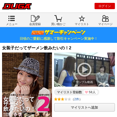
ログイン
メニュー
会員登録
買い物かご
マイリスト
マイページ
日頃のご愛顧に感謝して割引キャンペーン実施中！
女装子だってザーメン飲みたいの！2
サンプル動画
マイリスト登録数
58人
（
2件
）
マイリストへ追加