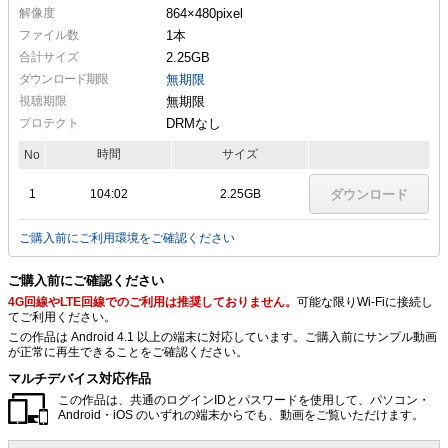
解像度
864×480
pixel
ファイル数
1本
合計サイズ
2.25GB
ダウンロード期限
無期限
視聴期限
無期限
プロテクト
DRMなし
時間
サイズ
No
1
104:02
2.25GB
ダウンロード
ご購入前にご利用環境をご確認ください
ご購入前にご確認ください
4G回線やLTE回線でのご利用は推奨しておりません。
可能な限りWi-Fiに接続し
てご利用ください。
この作品は Android 4.1 以上の端末に対応しています。ご購入前にサンプル動画
が正常に再生できることをご確認ください。
マルチデバイス対応作品
この作品は、共通のログインIDとパスワードを使用して、パソコン・
Android・iOS のいずれの端末からでも、動画をご覧いただけます。