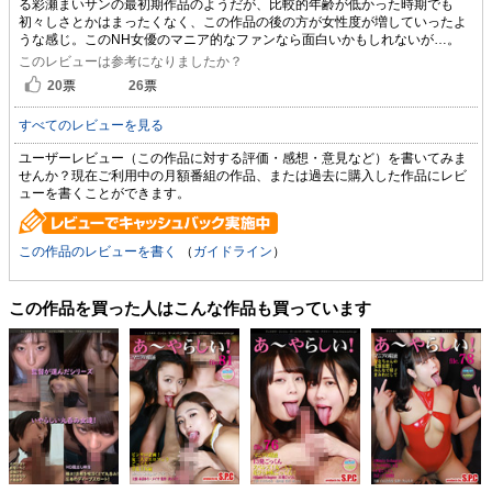
る彩瀬まいサンの最初期作品のようだが、比較的年齢が低かった時期でも
初々しさとかはまったくなく、この作品の後の方が女性度が増していったよ
うな感じ。このNH女優のマニア的なファンなら面白いかもしれないが…。
このレビューは参考になりましたか？
20
票
26
票
すべてのレビューを見る
ユーザーレビュー（この作品に対する評価・感想・意見など）を書いてみま
せんか？現在ご利用中の月額番組の作品、または過去に購入した作品にレビ
ューを書くことができます。
この作品のレビューを書く
（
ガイドライン
）
この作品を買った人はこんな作品も買っています