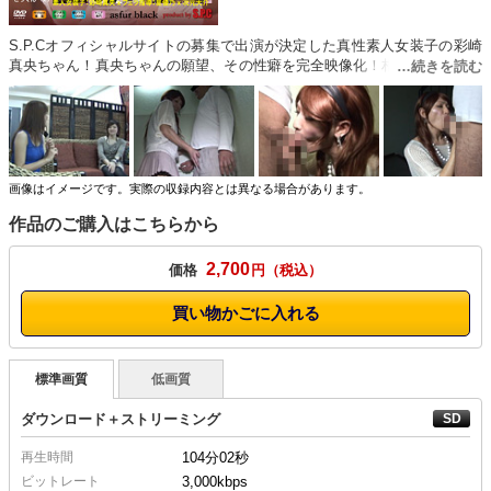
S.P.Cオフィシャルサイトの募集で出演が決定した真性素人女装子の彩崎
真央ちゃん！真央ちゃんの願望、その性癖を完全映像化！相手役に豪華、
星優乃ちゃんが参戦。インタビューから、フェラ指導、精飲実践、アナル
バイブ責め等、変態男達と星優乃が真央ちゃんを責める超マニアックリア
ル映像をお楽しみ下さい！（asfur black）
画像はイメージです。実際の収録内容とは異なる場合があります。
作品のご購入はこちらから
2,700
価格
円
買い物かごに入れる
標準画質
低画質
ダウンロード＋ストリーミング
再生時間
104分02秒
ビットレート
3,000kbps