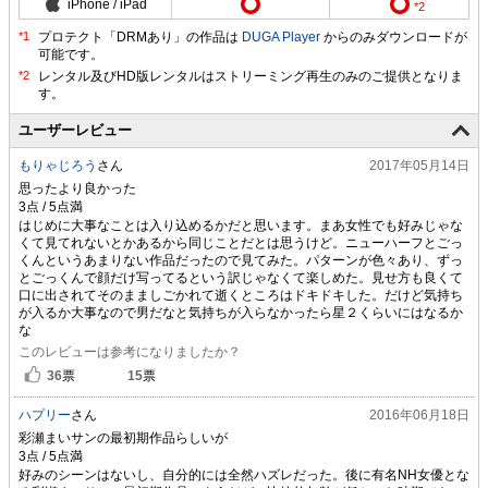
iPhone / iPad
プロテクト「DRMあり」の作品は
DUGA Player
からのみダウンロードが
可能です。
ユーザーレビュー
もりゃじろう
さん
2017年05月14日
思ったより良かった
はじめに大事なことは入り込めるかだと思います。まあ女性でも好みじゃな
くて見てれないとかあるから同じことだとは思うけど。ニューハーフとごっ
くんというあまりない作品だったので見てみた。パターンが色々あり、ずっ
とごっくんで顔だけ写ってるという訳じゃなくて楽しめた。見せ方も良くて
口に出されてそのまましごかれて逝くところはドキドキした。だけど気持ち
が入るか大事なので男だなと気持ちが入らなかったら星２くらいにはなるか
な
このレビューは参考になりましたか？
36
票
15
票
ハプリー
さん
2016年06月18日
彩瀬まいサンの最初期作品らしいが
好みのシーンはないし、自分的には全然ハズレだった。後に有名NH女優とな