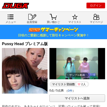
ログイン
メニュー
会員登録
買い物かご
マイリスト
マイページ
日頃のご愛顧に感謝して割引キャンペーン実施中！
Pussy Head プレミアム版
サンプル動画
マイリスト登録数
2人
（
0件
）
マイリストへ追加
前作のモデル、あきちゃんがリベンジ。可愛いウィッグを被って登場し、