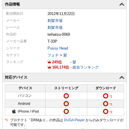
作品情報
配信
開始日
2012年11月22日
メーカー
剃髪市場
レーベル
剃髪市場
作品ID
teihatsu-0069
メーカー
品番
T-33P
シリーズ
Pussy Head
カテゴリ
フェチ
>
髪
ランキング
245
-
髪
160,174
-
総合ランキング
対応デバイス
デバイス
ストリーミング
ダウンロード
パソコン
Android
iPhone / iPad
プロテクト「DRMあり」の作品は
DUGA Player
からのみダウンロードが
可能です。