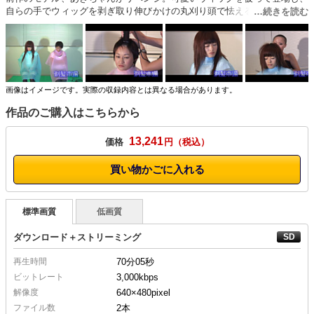
自らの手でウィッグを剥ぎ取り伸びかけの丸刈り頭で怯える二人のモデル
にバリカンの雨を降らせました！サディスティックな言葉を使いながらモ
デル2人を○めていく姿は最高です。今回は1人ずつ順番に頭を丸めていき
ましたが、1人目が頭を丸められている様子を横で見ているモデルの目に
は、うっすらと涙が…数分後には同じ様に頭を刈られる彼女。その時の心
境はどうだったのでしょうか…。プレミアム版には剃髪後のインタビュ
ー、撮影中のオフショット、ウィッグ合わせの様子などを収録していま
画像はイメージです。実際の収録内容とは異なる場合があります。
す。
作品のご購入はこちらから
13,241
価格
円
買い物かごに入れる
標準画質
低画質
ダウンロード＋ストリーミング
再生時間
70分05秒
ビットレート
3,000kbps
解像度
640×480
pixel
ファイル数
2本