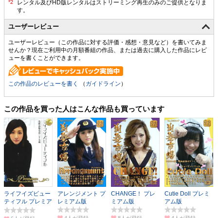
ユーザーレビュー
ユーザーレビュー（この作品に対する評価・感想・意見など）を書いてみま
せんか？現在ご利用中の月額番組の作品、または過去に購入した作品にレビ
ューを書くことができます。
この作品のレビューを書く
（
ガイドライン
）
この作品を買った人はこんな作品も買っています
ライフイズビュー
アレンジメント プ
CHANGE！ プレ
Cutie Doll プレミ
ティフル プレミア
レミアム版
ミアム版
アム版
ム版
4人
8人
4人