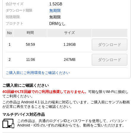
合計サイズ
1.52GB
ダウンロード期限
無期限
視聴期限
無期限
プロテクト
DRMなし
時間
サイズ
No
1
58:59
1.28GB
ダウンロード
2
11:06
247MB
ダウンロード
ご購入前にご利用環境をご確認ください
ご購入前にご確認ください
4G回線やLTE回線でのご利用は推奨しておりません。
可能な限りWi-Fiに接続し
てご利用ください。
この作品は Android 4.1 以上の端末に対応しています。ご購入前にサンプル動画
が正常に再生できることをご確認ください。
マルチデバイス対応作品
この作品は、共通のログインIDとパスワードを使用して、パソコン・
Android・iOS のいずれの端末からでも、動画をご覧いただけます。