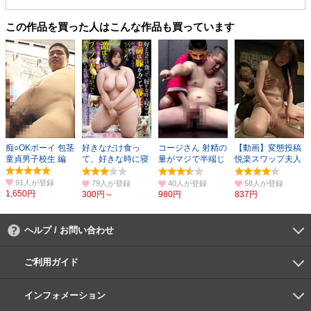
この作品を買った人はこんな作品も買っています
痴○OKボーイ 包茎
好きなだけ食っ
コージさん 射精の
【動画】変態投稿
童貞男子校生 編
て、好きな時に寝
量がマジで半端じ
悦楽スワップ夫人
るってお前は豚
ゃない！ガテン系
PART3
か！！
91人
79人
40人
58人
1,650円
300円～
980円
837円
ヘルプ / お問い合わせ
よくあるご質問
ご利用環境
お支払い方法
パスワードの再設定
サポートセンター
ご利用ガイド
初めての方へ
会員登録の手順
作品購入の手順
動画再生の手順
検索のヒント
DUGA Player
インフォメーション