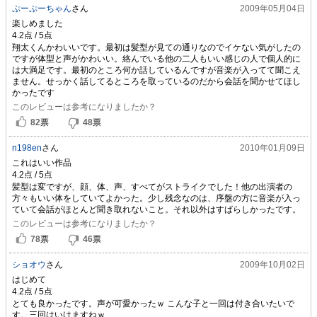
ぷーぷーちゃん
さん
2009年05月04日
楽しめました
翔太くんかわいいです。最初は髪型が見ての通りなのでイケない気がしたの
ですが体型と声がかわいい。絡んでいる他の二人もいい感じの人で個人的に
は大満足です。最初のところ何か話しているんですが音楽が入ってて聞こえ
ません。せっかく話してるところを取っているのだから会話を聞かせてほし
かったです
このレビューは参考になりましたか？
82
票
48
票
n198en
さん
2010年01月09日
これはいい作品
髪型は変ですが、顔、体、声、すべてがストライクでした！他の出演者の
方々もいい体をしていてよかった。少し残念なのは、序盤の方に音楽が入っ
ていて会話がほとんど聞き取れないこと。それ以外はすばらしかったです。
このレビューは参考になりましたか？
78
票
46
票
ショオウ
さん
2009年10月02日
はじめて
とても良かったです。声が可愛かったｗ こんな子と一回は付き合いたいで
す。三回はいけますねｗ