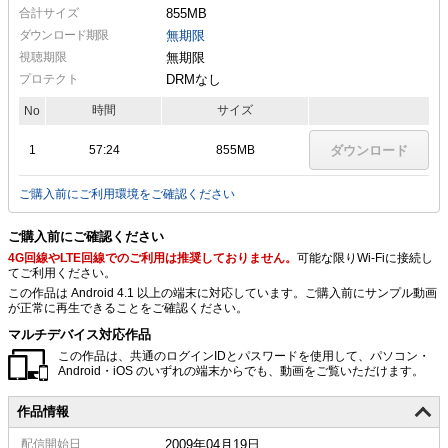
合計サイズ
855MB
ダウンロード期限
無期限
視聴期限
無期限
プロテクト
DRMなし
時間
サイズ
No
1
57:24
855MB
ダウンロード
ご購入前にご利用環境をご確認ください
ご購入前にご確認ください
4G回線やLTE回線でのご利用は推奨しておりません。
可能な限りWi-Fiに接続し
てご利用ください。
この作品は Android 4.1 以上の端末に対応しています。ご購入前にサンプル動画
が正常に再生できることをご確認ください。
マルチデバイス対応作品
この作品は、共通のログインIDとパスワードを使用して、パソコン・
Android・iOS のいずれの端末からでも、動画をご覧いただけます。
作品情報
配信
開始日
2009年04月19日