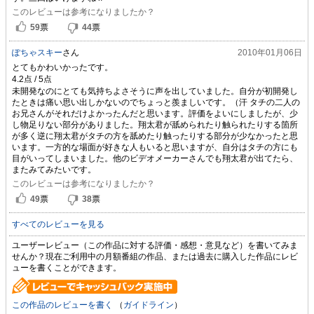
このレビューは参考になりましたか？
59
票
44
票
ぽちゃスキー
さん
2010年01月06日
とてもかわいかったです。
未開発なのにとても気持ちよさそうに声を出していました。自分が初開発し
たときは痛い思い出しかないのでちょっと羨ましいです。（汗 タチの二人の
お兄さんがそれだけよかったんだと思います。評価をよいにしましたが、少
し物足りない部分がありました。翔太君が舐められたり触られたりする箇所
が多く逆に翔太君がタチの方を舐めたり触ったりする部分が少なかったと思
います。一方的な場面が好きな人もいると思いますが、自分はタチの方にも
目がいってしまいました。他のビデオメーカーさんでも翔太君が出てたら、
またみてみたいです。
このレビューは参考になりましたか？
49
票
38
票
すべてのレビューを見る
ユーザーレビュー（この作品に対する評価・感想・意見など）を書いてみま
せんか？現在ご利用中の月額番組の作品、または過去に購入した作品にレビ
ューを書くことができます。
この作品のレビューを書く
（
ガイドライン
）