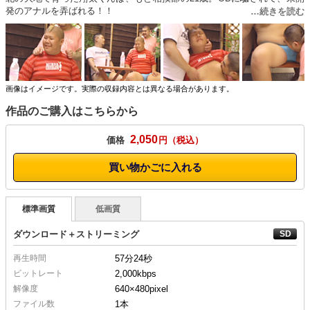
発のアナルを弄ばれる！！
画像はイメージです。実際の収録内容とは異なる場合があります。
作品のご購入はこちらから
2,050
価格
円
買い物かごに入れる
標準画質
低画質
ダウンロード＋ストリーミング
再生時間
57分24秒
ビットレート
2,000kbps
解像度
640×480
pixel
ファイル数
1本