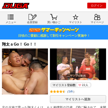
ログイン
メニュー
会員登録
買い物かご
マイリスト
マイページ
日頃のご愛顧に感謝して割引キャンペーン実施中！
翔太 a Go！ Go！！
サンプル動画
マイリスト登録数
22人
（
5件
）
マイリストへ追加
北の大地で育った翔太くんは、もと相撲部の21歳。OBに騙されて、未開