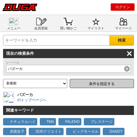
ログイン
メニュー
会員登録
買い物かご
マイリスト
マイページ
現在の検索条件
レーベル
バズーカ
条件を指定する
バズーカ
のトップページへ
関連キーワード
ナチュラルハイ
TMA
FALENO
プレステージ
赤面女子
SODクリエイト
ビッグモーカル
DANDY