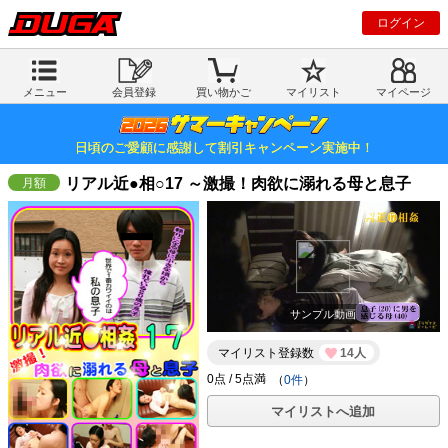
ログイン
メニュー
会員登録
買い物かご
マイリスト
マイページ
日頃のご愛顧に感謝して割引キャンペーン実施中！
リアル近●相○17 ～激撮！肉欲に溺れる母と息子
サンプル動画
マイリスト登録数
14人
（
0件
）
マイリストへ追加