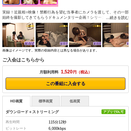
実録！近親相○映像！禁断行為を望む当事者にカメラを渡して、その一部
始終を撮影してきてもらうドキュメンタリー企画！シリーズ第17弾「世界
で一番カワイイのは私の息子！食べちゃいたいくらい好き」…息子を抱き
たいと願う母。逞しく成長した息子に性のレッスン。激しい興奮状態に陥
った母が寝ている息子に夜○い！頼りになる母に小さな頃から憧れている
20歳の息子。母の見ている前でオナニー！マッサージしてあげると言って
自分のチンコをコスりつける。怒られて落ち込む息子を不憫に思ったの
か、母が誘って一緒にお風呂へ。しかし、カラダを洗いっこするうちに大
画像はイメージです。実際の収録内容とは異なる場合があります。
きくなったチンポを…。
ご入会はこちらから
1,520
月額利用料
円
この番組に入会する
HD画質
標準画質
低画質
ダウンロード＋ストリーミング
アプリでDL可
再生時間
115分12秒
ビットレート
6,000kbps