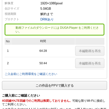
解像度
1920×1080
pixel
合計サイズ
5.04GB
視聴期限
解約まで
プロテクト
DRMあり
動画ファイルのダウンロードには DUGA Player をご利用くださ
い。
時間
No
1
64:28
本編動画を再生
2
50:44
本編動画を再生
ご入会前にご利用環境をご確認ください
この作品をPPVで購入する
ご購入前にご確認ください
4G回線やLTE回線でのご利用は推奨しておりません。
可能な限りWi-Fiに接続し
てご利用ください。