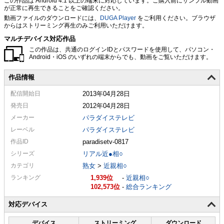
この作品は Android 4.1 以上の端末に対応しています。ご購入前にサンプル動画
が正常に再生できることをご確認ください。
動画ファイルのダウンロードには、
DUGA Player
をご利用ください。ブラウザ
からはストリーミング再生のみご利用いただけます。
マルチデバイス対応作品
この作品は、共通のログインIDとパスワードを使用して、パソコン・
Android・iOS のいずれの端末からでも、動画をご覧いただけます。
作品情報
配信
開始日
2013年04月28日
発売日
2012年04月28日
メーカー
パラダイステレビ
レーベル
パラダイステレビ
作品ID
paradisetv-0817
シリーズ
リアル近●相○
カテゴリ
熟女
>
近親相○
ランキング
1,939
-
近親相○
102,573
-
総合ランキング
対応デバイス
デバイス
ストリーミング
ダウンロード