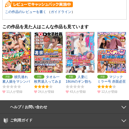
この作品のレビューを書く
（
ガイドライン
）
この作品を見た人はこんな作品も見ています
彼氏連れ
タオル一
人妻に
マジック
素人娘をマシンバ
枚男湯入ってみま
18cmのギン勃ち
ミラー号 赤面必至
イブでこっそり攻
せんか？研修2024
ペニスを見せつけ
の見つめ合い対
めまくれ24
て恍惚ナマSEX
決！！
11人
24人
43人
12人
ヘルプ / お問い合わせ
よくあるご質問
ご利用環境
お支払い方法
パスワードの再設定
サポートセンター
ご利用ガイド