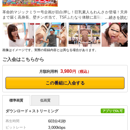
革命的マジックミラー号企画が目白押し！巨乳素人もわんさか登場！天井
まで届く高身長、壁チンポ当て、TSFふたなり体験に羞恥おっぱい健康診
断など、ROCKETならではの逆転の発想でただのナンパAVではないミラ
ー号企画をお楽しみください！28タイトルMEGA盛り圧倒的ボリュームで
ヌキどころ満載！ ※本編顔出し
画像はイメージです。実際の収録内容とは異なる場合があります。
ご入会はこちらから
3,980
月額利用料
円
この番組に入会する
標準画質
低画質
ダウンロード＋ストリーミング
アプリでDL可
再生時間
603分41秒
ビットレート
3,000kbps