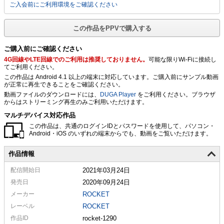
ご入会前にご利用環境をご確認ください
この作品をPPVで購入する
ご購入前にご確認ください
4G回線やLTE回線でのご利用は推奨しておりません。
可能な限りWi-Fiに接続し
てご利用ください。
この作品は Android 4.1 以上の端末に対応しています。ご購入前にサンプル動画
が正常に再生できることをご確認ください。
動画ファイルのダウンロードには、
DUGA Player
をご利用ください。ブラウザ
からはストリーミング再生のみご利用いただけます。
マルチデバイス対応作品
この作品は、共通のログインIDとパスワードを使用して、パソコン・
Android・iOS のいずれの端末からでも、動画をご覧いただけます。
作品情報
配信
開始日
2021年03月24日
発売日
2020年09月24日
メーカー
ROCKET
レーベル
ROCKET
作品ID
rocket-1290