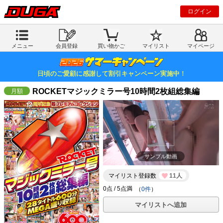
ログイン
メニュー
会員登録
買い物かご
マイリスト
マイページ
日頃のご愛顧に感謝して割引キャンペーン実施中！
ROCKETマジックミラー号10時間2枚組総集編
サンプル動画
マイリスト登録数
11人
（
0件
）
マイリストへ追加