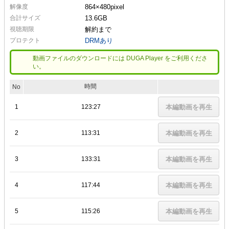
解像度
864×480
pixel
合計サイズ
13.6GB
視聴期限
解約まで
プロテクト
DRMあり
動画ファイルのダウンロードには DUGA Player をご利用くださ
い。
時間
No
1
123:27
本編動画を再生
2
113:31
本編動画を再生
3
133:31
本編動画を再生
4
117:44
本編動画を再生
5
115:26
本編動画を再生