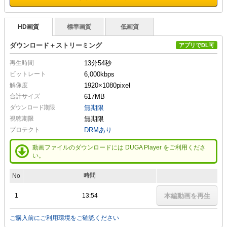
HD画質
標準画質
低画質
ダウンロード＋ストリーミング
アプリでDL可
再生時間
13分54秒
ビットレート
6,000kbps
解像度
1920×1080
pixel
合計サイズ
617MB
ダウンロード期限
無期限
視聴期限
無期限
プロテクト
DRMあり
動画ファイルのダウンロードには DUGA Player をご利用くださ
い。
時間
No
1
13:54
本編動画を再生
ご購入前にご利用環境をご確認ください