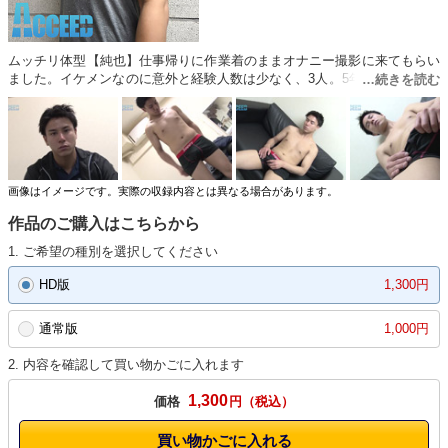
ムッチリ体型【純也】仕事帰りに作業着のままオナニー撮影に来てもらい
ました。イケメンなのに意外と経験人数は少なく、3人。5年以上彼女がい
ないらしく、普段は専らオナニー三昧の日々…。パンツ越しにチンコを揉
んでいると徐々に大きくなってパンツの隙間からは亀頭が…。パンツを脱
ぐとデカめの亀頭が！！ケータイ片手にチンコをシコシコしていると、チ
ンコを握っている手に流れ落ちるくらい大量のガマン汁があふれ出す！！
最後は2日間溜まった濃厚ザーメンをドピュッ！と発射！！
画像はイメージです。実際の収録内容とは異なる場合があります。
作品のご購入はこちらから
1. ご希望の種別を選択してください
HD版
1,300円
通常版
1,000円
2. 内容を確認して買い物かごに入れます
1,300
価格
円
買い物かごに入れる