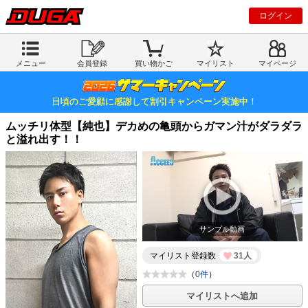
ログイン
メニュー
会員登録
買い物かご
マイリスト
マイページ
日頃のご愛顧に感謝して割引キャンペーン実施中！
ムッチリ体型【純也】デカめの亀頭からガマン汁がダラダラ
と溢れ出す！！
サンプル動画
マイリスト登録数
31人
（
0件
）
マイリストへ追加