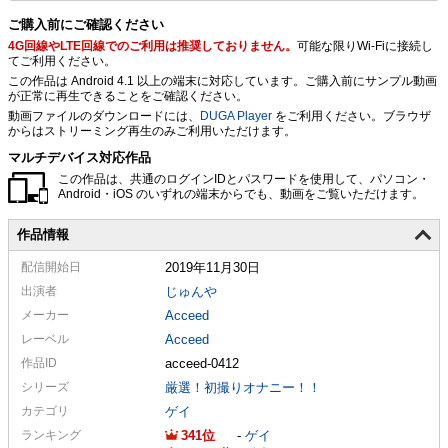
ご購入前にご確認ください
4G回線やLTE回線でのご利用は推奨しておりません。
可能な限りWi-Fiに接続し
てご利用ください。
この作品は Android 4.1 以上の端末に対応しています。ご購入前にサンプル動画
が正常に再生できることをご確認ください。
動画ファイルのダウンロードには、
DUGA Player
をご利用ください。ブラウザ
からはストリーミング再生のみご利用いただけます。
マルチデバイス対応作品
この作品は、共通のログインIDとパスワードを使用して、パソコン・
Android・iOS のいずれの端末からでも、動画をご覧いただけます。
作品情報
配信
開始日
2019年11月30日
出演者
じゅんや
メーカー
Acceed
レーベル
Acceed
作品ID
acceed-0412
シリーズ
厳選！初撮りオナニー！！
カテゴリ
ゲイ
ランキング
341
-
ゲイ