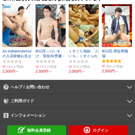
An independence
IKUZE～けいす
くすぐり地獄-「だ
IKUZE-男欲男職
の入店研修お見せ
け、現役AV男優・
いち」くすぐられ
場-
します！！「拓」
左慈半造にヤられ
ながら○される！-
編
る！～
69人
14人
24人
34人
2,500円～
2,500円～
2,500円～
2,000円～
ヘルプ / お問い合わせ
よくあるご質問
ご利用環境
お支払い方法
パスワードの再設定
サポートセンター
ご利用ガイド
初めての方へ
会員登録の手順
作品購入の手順
動画再生の手順
検索のヒント
DUGA Player
インフォメーション
DUGAからのお知らせ
デュガの歴史とあゆみ
利用規約
個人情報保護方針
特定商取引法
資金決済法
倫理基準
サイトマップ
に基づく表示
に基づく表示
無料会員登録
ログイン