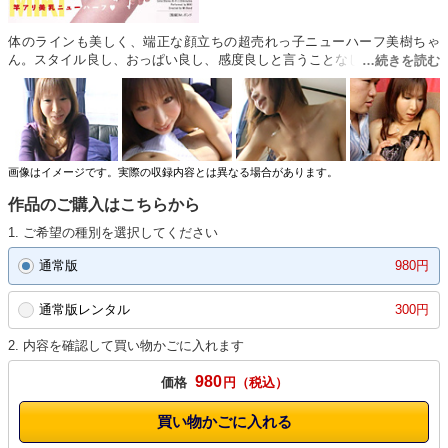
体のラインも美しく、端正な顔立ちの超売れっ子ニューハーフ美樹ちゃ
ん。スタイル良し、おっぱい良し、感度良しと言うことなし！撮影前のハ
メ撮りでアナルを突き上げられよがり狂う！粗相をしたバイト君にニュー
ハーフ妻が強烈ピストンで中出し。スタッフを押さえつけてのフェラチ
オ！？若い男を誘惑し逆○○○！！ハメてハメられてエロ度たっぷり、しか
もめちゃカワイイニューハーフ美樹ちゃんを心ゆくまでお楽しみくださ
い！！
画像はイメージです。実際の収録内容とは異なる場合があります。
作品のご購入はこちらから
1. ご希望の種別を選択してください
通常版
980円
通常版レンタル
300円
2. 内容を確認して買い物かごに入れます
980
価格
円
買い物かごに入れる