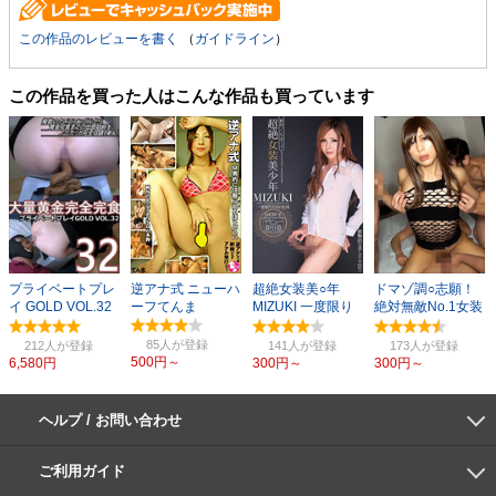
この作品のレビューを書く
（
ガイドライン
）
この作品を買った人はこんな作品も買っています
プライベートプレ
逆アナ式 ニューハ
超絶女装美○年
ドマゾ調○志願！
イ GOLD VOL.32
ーフてんま
MIZUKI 一度限り
絶対無敵No.1女装
大量黄金完全完食
のAV出演
子
32
85人
212人
141人
173人
500円～
6,580円
300円～
300円～
ヘルプ / お問い合わせ
よくあるご質問
ご利用環境
お支払い方法
パスワードの再設定
サポートセンター
ご利用ガイド