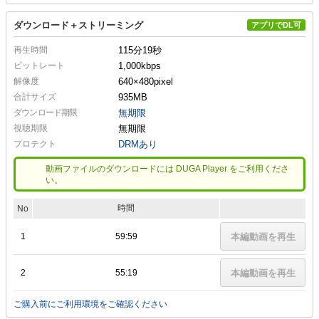
ダウンロード＋ストリーミング
アプリでDL可
再生時間
115分19秒
ビットレート
1,000kbps
解像度
640×480
pixel
合計サイズ
935MB
ダウンロード期限
無期限
視聴期限
無期限
プロテクト
DRMあり
動画ファイルのダウンロードには DUGA Player をご利用くださ
い。
時間
No
1
59:59
本編動画を再生
2
55:19
本編動画を再生
ご購入前にご利用環境をご確認ください