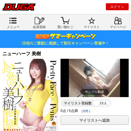
ログイン
メニュー
会員登録
買い物かご
マイリスト
マイページ
日頃のご愛顧に感謝して割引キャンペーン実施中！
ニューハーフ 美樹
サンプル動画
マイリスト登録数
19人
（
0件
）
マイリストへ追加