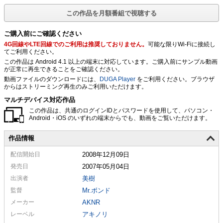
この作品を月額番組で視聴する
ご購入前にご確認ください
4G回線やLTE回線でのご利用は推奨しておりません。
可能な限りWi-Fiに接続し
てご利用ください。
この作品は Android 4.1 以上の端末に対応しています。ご購入前にサンプル動画
が正常に再生できることをご確認ください。
動画ファイルのダウンロードには、
DUGA Player
をご利用ください。ブラウザ
からはストリーミング再生のみご利用いただけます。
マルチデバイス対応作品
この作品は、共通のログインIDとパスワードを使用して、パソコン・
Android・iOS のいずれの端末からでも、動画をご覧いただけます。
作品情報
配信
開始日
2008年12月09日
発売日
2007年05月04日
出演者
美樹
監督
Mr.ボンド
メーカー
AKNR
レーベル
アキノリ