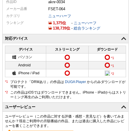
作品ID
aknr-0034
メーカー
品番
FSET-064
カテゴリ
ニューハーフ
ランキング
1,375
-
ニューハーフ
138,739
-
総合ランキング
対応デバイス
デバイス
ストリーミング
ダウンロード
パソコン
Android
iPhone / iPad
プロテクト「DRMあり」の作品は
DUGA Player
からのみダウンロードが
可能です。
ユーザーレビュー
ユーザーレビュー（この作品に対する評価・感想・意見など）を書いてみま
せんか？現在ご利用中の月額番組の作品、または過去に購入した作品にレビ
ューを書くことができます。