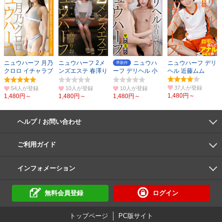
ニュウハーフ 月乃
ニュウハーフ 2メ
ニュウハ
ニュウハーフ デリ
準新作
クロロ イチャラブ
ンズエステ 春澤り
ーフ デリヘル 小
ヘル 近藤ムム
アナルSEX
お
日向ももか
37人
54人
10人
10人
1,480円～
1,480円～
1,480円～
1,480円～
ヘルプ / お問い合わせ
よくあるご質問
ご利用環境
お支払い方法
パスワードの再設定
サポートセンター
ご利用ガイド
初めての方へ
会員登録の手順
作品購入の手順
動画再生の手順
検索のヒント
DUGA Player
インフォメーション
DUGAからのお知らせ
デュガの歴史とあゆみ
利用規約
個人情報保護方針
特定商取引法
資金決済法
倫理基準
サイトマップ
に基づく表示
に基づく表示
無料会員登録
ログイン
トップページ
PC版サイト