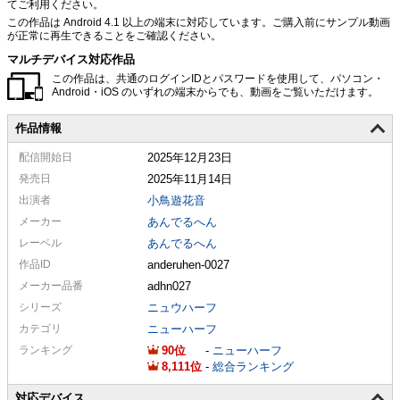
てご利用ください。
この作品は Android 4.1 以上の端末に対応しています。ご購入前にサンプル動画
が正常に再生できることをご確認ください。
マルチデバイス対応作品
この作品は、共通のログインIDとパスワードを使用して、パソコン・
Android・iOS のいずれの端末からでも、動画をご覧いただけます。
作品情報
配信
開始日
2025年12月23日
発売日
2025年11月14日
出演者
小鳥遊花音
メーカー
あんでるへん
レーベル
あんでるへん
作品ID
anderuhen-0027
メーカー
品番
adhn027
シリーズ
ニュウハーフ
カテゴリ
ニューハーフ
ランキング
90
-
ニューハーフ
8,111
-
総合ランキング
対応デバイス