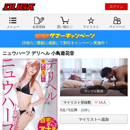
ログイン
メニュー
会員登録
買い物かご
マイリスト
マイページ
日頃のご愛顧に感謝して割引キャンペーン実施中！
ニュウハーフ デリヘル 小鳥遊花音
サンプル動画
マイリスト登録数
14人
（
0件
）
マイリストへ追加