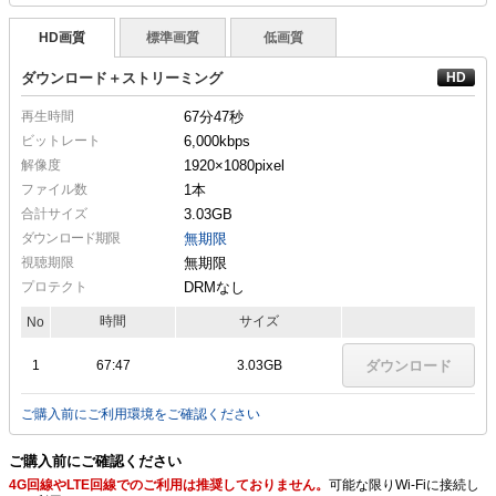
HD画質
標準画質
低画質
ダウンロード＋ストリーミング
再生時間
67分47秒
ビットレート
6,000kbps
解像度
1920×1080
pixel
ファイル数
1本
合計サイズ
3.03GB
ダウンロード期限
無期限
視聴期限
無期限
プロテクト
DRMなし
時間
サイズ
No
1
67:47
3.03GB
ダウンロード
ご購入前にご利用環境をご確認ください
ご購入前にご確認ください
4G回線やLTE回線でのご利用は推奨しておりません。
可能な限りWi-Fiに接続し