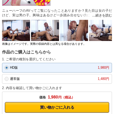
ニューハーフのAVってご覧になったことありますか？見た目は女の子だ
けど、実は男の子。興味はあるけど一歩踏み出せない方におすすめの“入
門編”企画です。この作品の内容は…ニューハーフデリヘルを利用する男
性の部屋を、定点カメラで覗き見るドキュメントスタイル。玄関での挨拶
からシステム説明まで、リアル感たっぷりに収録しています。その後はシ
ャワールームで脱がせ合い、身体を洗い合いながらキスやフェラへと自然
に発展。お風呂から上がると猫耳姿の小鳥遊さんに男性が愛撫。攻守を変
えながらフェラ、69、挿入とプレイが本格化していきます。クライマック
画像はイメージです。実際の収録内容とは異なる場合があります。
スではたっぷり精子が出ました。最後は再びシャワーで余韻を共有。初め
作品のご購入はこちらから
ての緊張と甘美な快感が交錯する、臨場感あふれる一作です。
1. ご希望の種別を選択してください
HD版
1,980円
通常版
1,480円
2. 内容を確認して買い物かごに入れます
1,980
価格
円
買い物かごに入れる