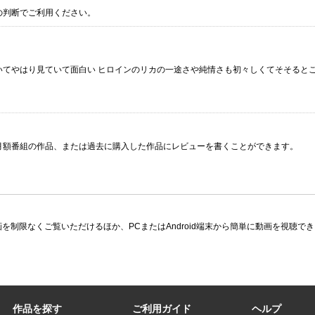
の判断でご利用ください。
てやはり見ていて面白い ヒロインのリカの一途さや純情さも初々しくてそそるとこ
月額番組の作品、または過去に購入した作品にレビューを書くことができます。
限なくご覧いただけるほか、PCまたはAndroid端末から簡単に動画を視聴できる多
作品を探す
ご利用ガイド
ヘルプ