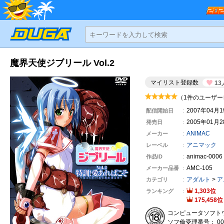
魔界天使ジブリール Vol.2
マイリスト登録数
13
（1件のユーザー
2007年04月
配信開始日
2005年01月
発売日
ANIMAC
メーカー
アニマック
レーベル
animac-0006
作品ID
AMC-105
メーカー
品番
アダルト
>
ア
カテゴリ
1,303
ランキング
175,458
コンピュータソフト
ソフ倫受理番号： 000