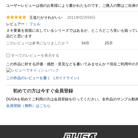
ユーザーレビューは他のお客様により書かれたものです。ご購入の際はご自身
王道だがそれがいい
2011年02月04日
レビュアー：
フェル
ヌキ要素を前面に出しているシリーズではあるが、ところどころ笑いも狙ってい
品だと思います
このレビューは参考になりましたか？
34
票
25
票
すべてのレビューを表示する
この作品に対する評価・感想・意見などを書いてみませんか？現在ご利用中の
この作品のレビューを書く
（
ガイドライン
）
初めての方は今すぐ会員登録
DUGAを初めてご利用の方は会員登録を行ってください。全作品のサンプル動画を制
会員登録（無料）はこちら