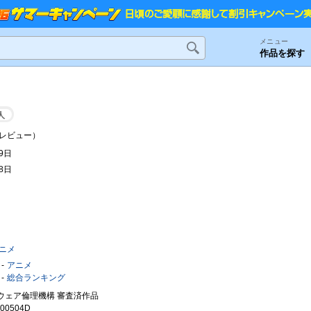
メニュー
作品を探す
人
レビュー）
19日
28日
ニメ
アニメ
総合ランキング
ウェア倫理機構 審査済作品
0504D