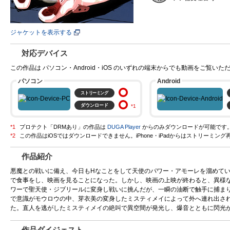
ジャケットを表示する
対応デバイス
この作品は パソコン・Android・iOS のいずれの端末からでも動画をご覧いた
パソコン
Android
ストリーミング
ダウンロード
プロテクト「DRMあり」の作品は
DUGA Player
からのみダウンロードが可能です
作品紹介
悪魔との戦いに備え、今日もHなことをして天使のパワー・アモーレを溜めて
で食事をし、映画を見ることになった。しかし、映画の上映が終わると、異様
ワーで聖天使・ジブリールに変身し戦いに挑んだが、一瞬の油断で触手に捕まり
で意識がモウロウの中、芽衣美の変身したミスティメイによって外へ連れ出さ
た。直人を逃がしたミスティメイの絶叫で異空間が発光し、爆音とともに閃光