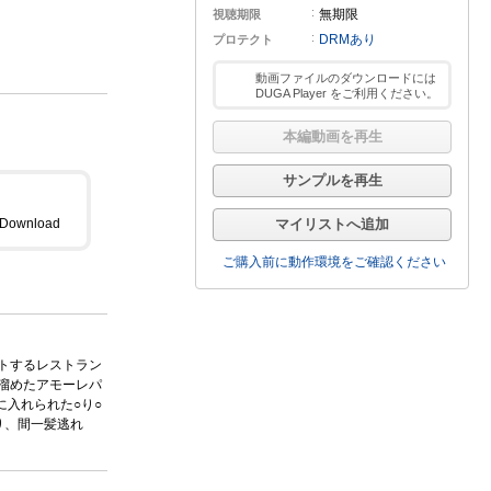
無期限
視聴期限
DRMあり
プロテクト
動画ファイルのダウンロードには
DUGA Player をご利用ください。
本編動画を再生
サンプルを再生
マイリストへ追加
ご購入前に動作環境をご確認ください
トするレストラン
溜めたアモーレパ
入れられた○り○
り、間一髪逃れ