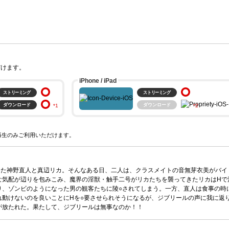
だけます。
iPhone / iPad
ストリーミング
ストリーミング
ダウンロード
ダウンロード
。
いた神野直人と真辺リカ。そんなある日、二人は、クラスメイトの音無芽衣美がバイ
な気配が辺りを包みこみ、魔界の淫獣・触手二号がリカたちを襲ってきたリカはHで
、ゾンビのようになった男の観客たちに陵○されてしまう。一方、直人は食事の時に
れ動けないのを良いことにHを○要させられそうになるが、ジブリールの声に我に返
が放たれた。果たして、ジブリールは無事なのか！！