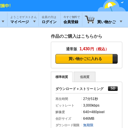
ようこそゲストさん
今すぐ無料で
マイページ
ログイン
会員登録
買い物かご
作品のご購入はこちらから
1,430
通常版
円
買い物かごに入れる
標準画質
低画質
ダウンロード＋ストリーミング
27分
51秒
再生時間
3,000kbps
ビットレート
640×480pixel
解像度
646MB
合計サイズ
無期限
ダウンロード期限