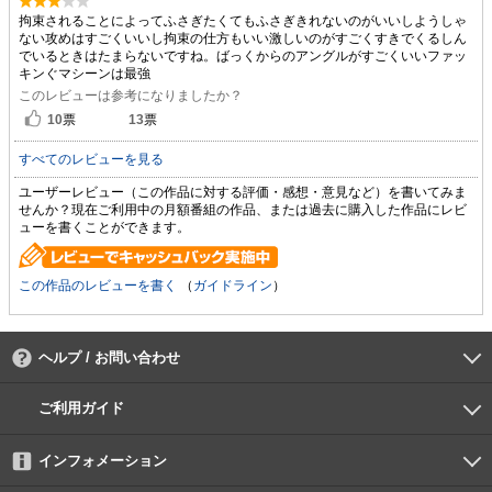
拘束されることによってふさぎたくてもふさぎきれないのがいいしようしゃ
ない攻めはすごくいいし拘束の仕方もいい激しいのがすごくすきでくるしん
でいるときはたまらないですね。ばっくからのアングルがすごくいいファッ
キンぐマシーンは最強
このレビューは参考になりましたか？
10
票
13
票
すべてのレビューを見る
ユーザーレビュー（この作品に対する評価・感想・意見など）を書いてみま
せんか？現在ご利用中の月額番組の作品、または過去に購入した作品にレビ
ューを書くことができます。
この作品のレビューを書く
（
ガイドライン
）
ヘルプ / お問い合わせ
よくあるご質問
ご利用環境
お支払い方法
パスワードの再設定
サポートセンター
ご利用ガイド
初めての方へ
会員登録の手順
作品購入の手順
動画再生の手順
検索のヒント
DUGA Player
インフォメーション