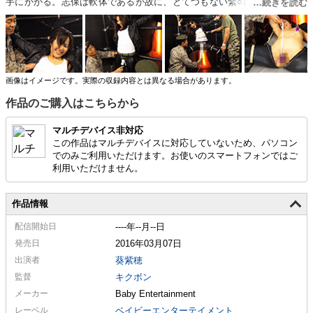
手にかかる。志保は軟体であるが故に、とてつもない緊○により穴という
穴をパックリさせられてしまう。高学歴の女の蜜汁と秘貝は下衆な淫獣に
はこの上ないご褒美である。そして、タランチュラが開発した○問淫具は
女を深淵なる悦楽に導く。志保は果たして淫縛処刑台から逃れられるの
か！？
画像はイメージです。実際の収録内容とは異なる場合があります。
作品のご購入はこちらから
マルチデバイス非対応
この作品はマルチデバイスに対応していないため、パソコン
でのみご利用いただけます。お使いのスマートフォンではご
利用いただけません。
作品情報
配信
開始日
----年--月--日
発売日
2016年03月07日
出演者
葵紫穂
監督
キクボン
メーカー
Baby Entertainment
レーベル
ベイビーエンターテイメント