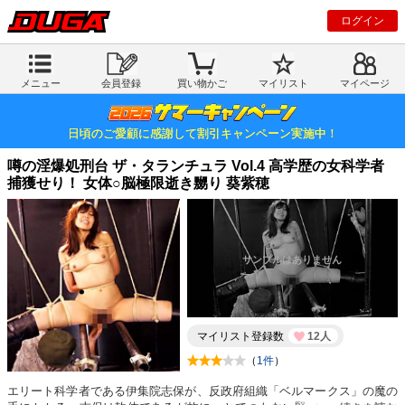
ログイン
メニュー
会員登録
買い物かご
マイリスト
マイページ
日頃のご愛顧に感謝して割引キャンペーン実施中！
噂の淫爆処刑台 ザ・タランチュラ Vol.4 高学歴の女科学者
捕獲せり！ 女体○脳極限逝き嬲り 葵紫穂
マイリスト登録数
12人
（
1件
）
エリート科学者である伊集院志保が、反政府組織「ベルマークス」の魔の