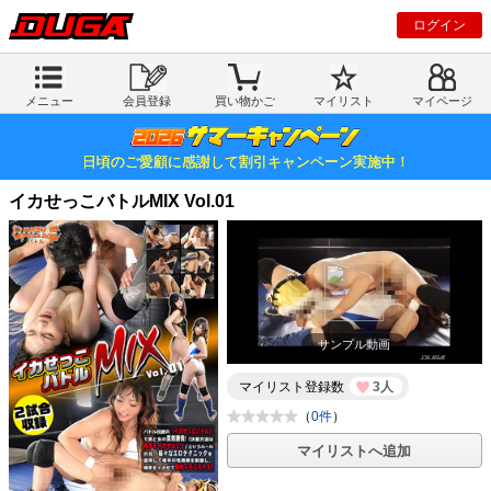
ログイン
メニュー
会員登録
買い物かご
マイリスト
マイページ
日頃のご愛顧に感謝して割引キャンペーン実施中！
イカせっこバトルMIX Vol.01
サンプル動画
マイリスト登録数
3人
（
0件
）
マイリストへ追加