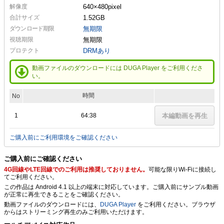
解像度
640×480
pixel
合計サイズ
1.52GB
ダウンロード期限
無期限
視聴期限
無期限
プロテクト
DRMあり
動画ファイルのダウンロードには DUGA Player をご利用くださ
い。
時間
No
1
64:38
本編動画を再生
ご購入前にご利用環境をご確認ください
ご購入前にご確認ください
4G回線やLTE回線でのご利用は推奨しておりません。
可能な限りWi-Fiに接続し
てご利用ください。
この作品は Android 4.1 以上の端末に対応しています。ご購入前にサンプル動画
が正常に再生できることをご確認ください。
動画ファイルのダウンロードには、
DUGA Player
をご利用ください。ブラウザ
からはストリーミング再生のみご利用いただけます。