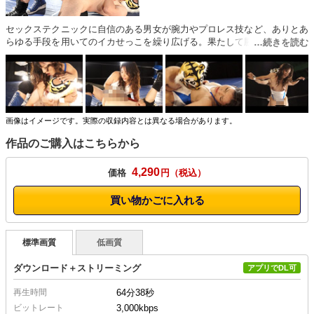
セックステクニックに自信のある男女が腕力やプロレス技など、ありとあ
らゆる手段を用いてのイカせっこを繰り広げる。果たして勝利を手に入れ
るのはどちらか…。（バトル）
画像はイメージです。実際の収録内容とは異なる場合があります。
作品のご購入はこちらから
4,290
価格
円
買い物かごに入れる
標準画質
低画質
ダウンロード＋ストリーミング
アプリでDL可
再生時間
64分38秒
ビットレート
3,000kbps