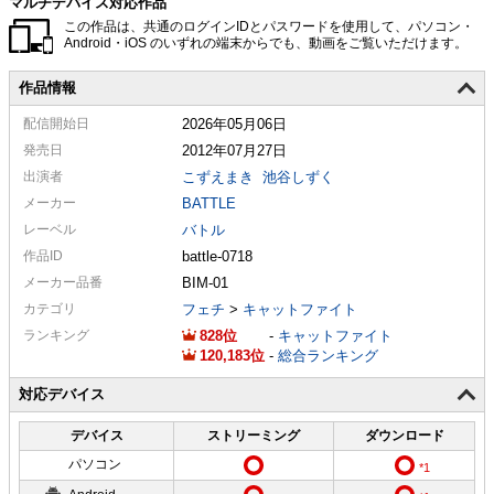
マルチデバイス対応作品
この作品は、共通のログインIDとパスワードを使用して、パソコン・
Android・iOS のいずれの端末からでも、動画をご覧いただけます。
作品情報
配信
開始日
2026年05月06日
発売日
2012年07月27日
出演者
こずえまき
池谷しずく
メーカー
BATTLE
レーベル
バトル
作品ID
battle-0718
メーカー
品番
BIM-01
カテゴリ
フェチ
>
キャットファイト
ランキング
828
-
キャットファイト
120,183
-
総合ランキング
対応デバイス
デバイス
ストリーミング
ダウンロード
パソコン