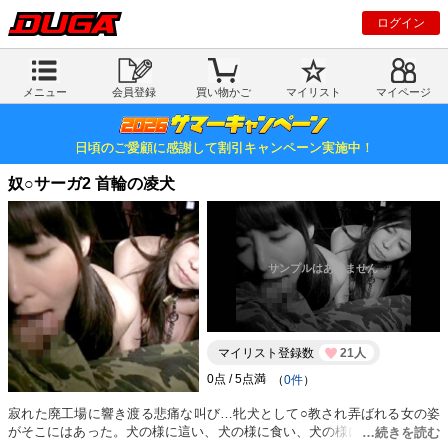
ログイン
メニュー
会員登録
買い物かご
マイリスト
マイページ
日頃のご愛顧に感謝して割引キャンペーン実施中！
奴○サーガ2 首輪の凌犬
マイリスト登録数
21人
（
0件
）
寂れた廃工場に響き渡る悲痛な叫び…牝犬として○教され弄ばれる女の姿
がそこにはあった。犬の様に這い、犬の様に食い、犬の様に鳴き、全てを