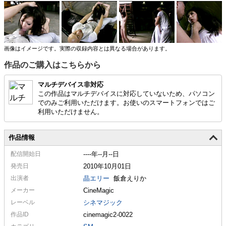
忘れて獣となれ！重い鎖と冷たい首輪で繋がれた、鉄よりも固い主従の
絆。
画像はイメージです。実際の収録内容とは異なる場合があります。
作品のご購入はこちらから
マルチデバイス非対応
この作品はマルチデバイスに対応していないため、パソコン
でのみご利用いただけます。お使いのスマートフォンではご
利用いただけません。
作品情報
配信
開始日
----年--月--日
発売日
2010年10月01日
出演者
晶エリー
飯倉えりか
メーカー
CineMagic
レーベル
シネマジック
作品ID
cinemagic2-0022