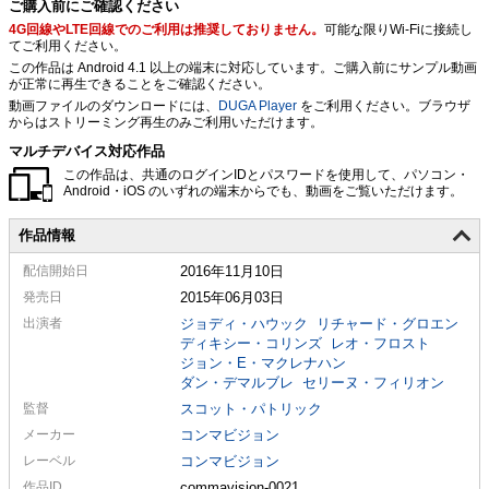
ご購入前にご確認ください
4G回線やLTE回線でのご利用は推奨しておりません。
可能な限りWi-Fiに接続し
てご利用ください。
この作品は Android 4.1 以上の端末に対応しています。ご購入前にサンプル動画
が正常に再生できることをご確認ください。
動画ファイルのダウンロードには、
DUGA Player
をご利用ください。ブラウザ
からはストリーミング再生のみご利用いただけます。
マルチデバイス対応作品
この作品は、共通のログインIDとパスワードを使用して、パソコン・
Android・iOS のいずれの端末からでも、動画をご覧いただけます。
作品情報
配信
開始日
2016年11月10日
発売日
2015年06月03日
出演者
ジョディ・ハウック
リチャード・グロエン
ディキシー・コリンズ
レオ・フロスト
ジョン・E・マクレナハン
ダン・デマルブレ
セリーヌ・フィリオン
監督
スコット・パトリック
メーカー
コンマビジョン
レーベル
コンマビジョン
作品ID
commavision-0021