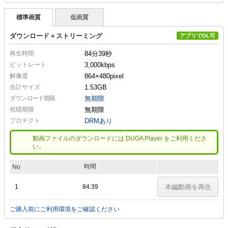
標準画質
低画質
ダウンロード＋ストリーミング
アプリでDL可
再生時間
84分39秒
ビットレート
3,000kbps
解像度
864×480
pixel
合計サイズ
1.53GB
ダウンロード期限
無期限
視聴期限
無期限
プロテクト
DRMあり
動画ファイルのダウンロードには DUGA Player をご利用くださ
い。
時間
No
1
84:39
本編動画を再生
ご購入前にご利用環境をご確認ください