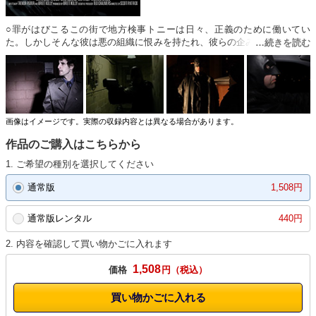
○罪がはびこるこの街で地方検事トニーは日々、正義のために働いてい
た。しかしそんな彼は悪の組織に恨みを持たれ、彼らの企みそして信頼し
ていた部下の裏切りによって失明してしまった。人生に失望したトニーだ
ったが、神は彼を見捨ててはいなかった。失明したものの何故か暗闇では
驚異的な視力を持つ特殊能力を代わりに得ていたのだ。トニーは正義の使
者ブラック・バットとして生まれ変わり、悪と闘う決意を新たにする…！
（2012年制作・カナダ・日本語字幕）
画像はイメージです。実際の収録内容とは異なる場合があります。
作品のご購入はこちらから
1. ご希望の種別を選択してください
通常版
1,508円
通常版レンタル
440円
2. 内容を確認して買い物かごに入れます
1,508
価格
円
買い物かごに入れる