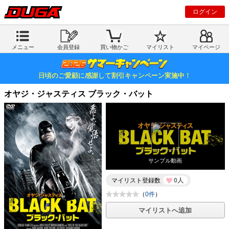
ログイン
メニュー
会員登録
買い物かご
マイリスト
マイページ
日頃のご愛顧に感謝して割引キャンペーン実施中！
オヤジ・ジャスティス ブラック・バット
サンプル動画
マイリスト登録数
0人
（
0件
）
マイリストへ追加