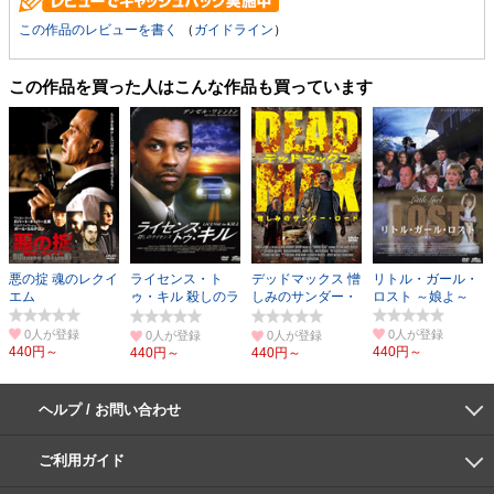
この作品のレビューを書く
（
ガイドライン
）
この作品を買った人はこんな作品も買っています
悪の掟 魂のレクイ
ライセンス・ト
デッドマックス 憎
リトル・ガール・
エム
ゥ・キル 殺しのラ
しみのサンダー・
ロスト ～娘よ～
イセンス
ロード
0人
0人
0人
0人
440円～
440円～
440円～
440円～
ヘルプ / お問い合わせ
よくあるご質問
ご利用環境
お支払い方法
パスワードの再設定
サポートセンター
ご利用ガイド