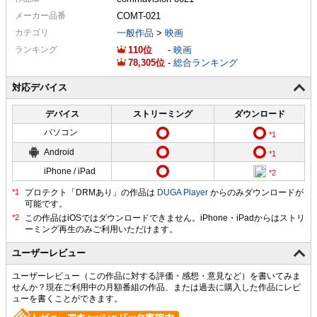
メーカー
品番
COMT-021
カテゴリ
一般作品
>
映画
ランキング
110
-
映画
78,305
-
総合ランキング
対応デバイス
デバイス
ストリーミング
ダウンロード
パソコン
Android
iPhone / iPad
プロテクト「DRMあり」の作品は
DUGA Player
からのみダウンロードが
可能です。
ユーザーレビュー
ユーザーレビュー（この作品に対する評価・感想・意見など）を書いてみま
せんか？現在ご利用中の月額番組の作品、または過去に購入した作品にレビ
ューを書くことができます。