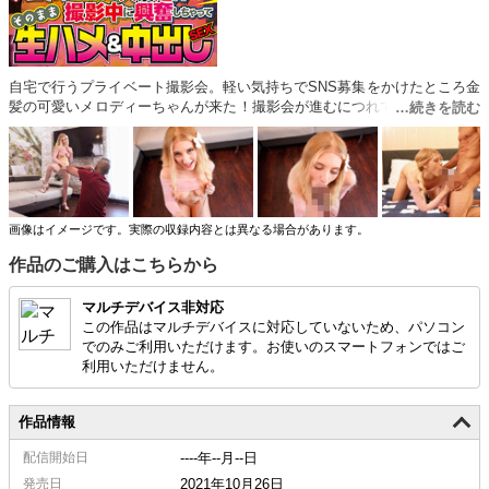
自宅で行うプライベート撮影会。軽い気持ちでSNS募集をかけたところ金
髪の可愛いメロディーちゃんが来た！撮影会が進むにつれてエッチなポー
ズを要求するとどんどんエロくなる！気付いたらズボン下ろしてジュッポ
リフェラからのおマンコ魅せつけ！我慢出来ずに生ハメ＆ジュルっと中出
し！これぞアメリカンハメ撮り撮影会！
画像はイメージです。実際の収録内容とは異なる場合があります。
作品のご購入はこちらから
マルチデバイス非対応
この作品はマルチデバイスに対応していないため、パソコン
でのみご利用いただけます。お使いのスマートフォンではご
利用いただけません。
作品情報
配信
開始日
----年--月--日
発売日
2021年10月26日