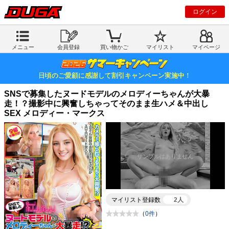
ログイン
メニュー
会員登録
買い物かご
マイリスト
マイページ
日頃のご愛顧に感謝して割引キャンペーン実施中！
SNSで募集したヌードモデルのメロディーちゃんが大暴
走！？撮影中に興奮しちゃってそのまま生ハメ＆中出し
SEX メロディー・マークス
マイリスト登録数
2人
（
0件
）