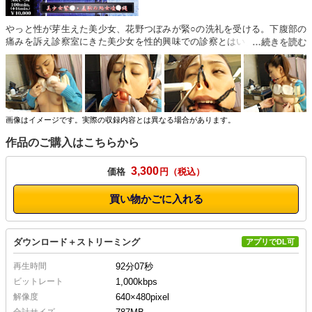
やっと性が芽生えた美少女、花野つぼみが緊○の洗礼を受ける。下腹部の
痛みを訴え診察室にきた美少女を性的興味での診察とはいえないような○
めを受ける。口腔内検査、鼻孔検査。後ろ手に縛られての肛門検査等、処
女への悪戯は続く。上半身を縛られた上に麻縄と竹棒で大きく開かされた
股間への恥責め。逆海老縛りに胴吊り縄責め。そのままの形での柱磔。無
抵抗の少女を襲う執拗なスパンキング。そして、本編では見せなかったつ
ぼみの演技ではない真の被虐的快楽への一歩を踏み出した貴重映像。美少
女が泣き、喚き、涙でボロボロになりながら、自分の中の倒錯性に気がつ
画像はイメージです。実際の収録内容とは異なる場合があります。
いていく。これは戦慄のドキュメントです。
作品のご購入はこちらから
3,300
価格
円
買い物かごに入れる
ダウンロード＋ストリーミング
アプリでDL可
再生時間
92分07秒
ビットレート
1,000kbps
解像度
640×480
pixel
合計サイズ