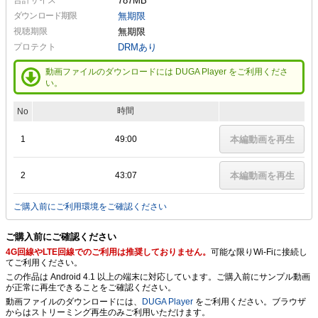
787MB
ダウンロード期限
無期限
視聴期限
無期限
プロテクト
DRMあり
動画ファイルのダウンロードには DUGA Player をご利用くださ
い。
時間
No
1
49:00
本編動画を再生
2
43:07
本編動画を再生
ご購入前にご利用環境をご確認ください
ご購入前にご確認ください
4G回線やLTE回線でのご利用は推奨しておりません。
可能な限りWi-Fiに接続し
てご利用ください。
この作品は Android 4.1 以上の端末に対応しています。ご購入前にサンプル動画
が正常に再生できることをご確認ください。
動画ファイルのダウンロードには、
DUGA Player
をご利用ください。ブラウザ
からはストリーミング再生のみご利用いただけます。