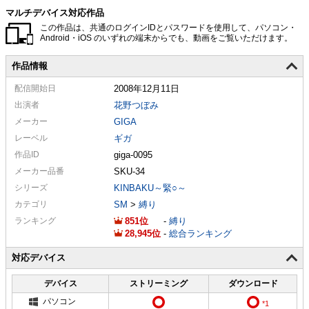
マルチデバイス対応作品
この作品は、共通のログインIDとパスワードを使用して、パソコン・
Android・iOS のいずれの端末からでも、動画をご覧いただけます。
作品情報
配信
開始日
2008年12月11日
出演者
花野つぼみ
メーカー
GIGA
レーベル
ギガ
作品ID
giga-0095
メーカー
品番
SKU-34
シリーズ
KINBAKU～緊○～
カテゴリ
SM
>
縛り
ランキング
851
-
縛り
28,945
-
総合ランキング
対応デバイス
デバイス
ストリーミング
ダウンロード
パソコン