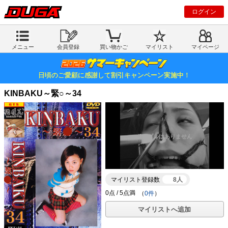
ログイン
メニュー
会員登録
買い物かご
マイリスト
マイページ
日頃のご愛顧に感謝して割引キャンペーン実施中！
KINBAKU～緊○～34
マイリスト登録数
8人
（
0件
）
マイリストへ追加