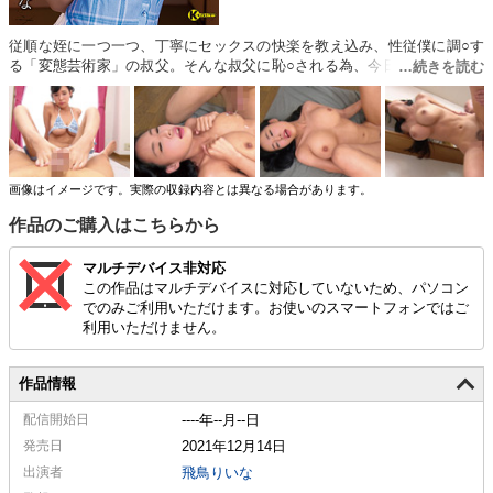
従順な姪に一つ一つ、丁寧にセックスの快楽を教え込み、性従僕に調○す
る「変態芸術家」の叔父。そんな叔父に恥○される為、今日もりいなは家
族に内緒で叔父の元へと出向くのであった…。叔父と二人きりの時だけ許
される禁断の「性交渉」に、思春期の姪のマンコは疼き、叔父のチンポを
求め始める。「叔父さんのいう事なら何でも聞きます…。だからお願い、
早くご褒美を下さい…。」
画像はイメージです。実際の収録内容とは異なる場合があります。
作品のご購入はこちらから
マルチデバイス非対応
この作品はマルチデバイスに対応していないため、パソコン
でのみご利用いただけます。お使いのスマートフォンではご
利用いただけません。
作品情報
配信
開始日
----年--月--日
発売日
2021年12月14日
出演者
飛鳥りいな