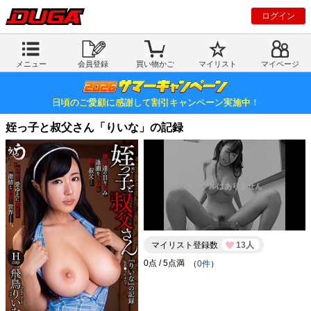
ログイン
メニュー
会員登録
買い物かご
マイリスト
マイページ
日頃のご愛顧に感謝して割引キャンペーン実施中！
姪っ子と叔父さん「りいな」の記録
マイリスト登録数
13人
（
0件
）