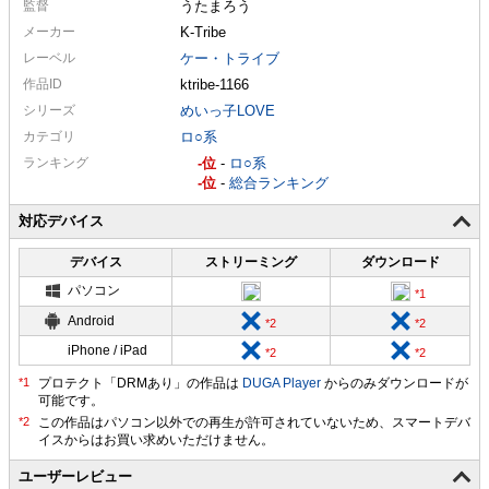
監督
うたまろう
メーカー
K-Tribe
レーベル
ケー・トライブ
作品ID
ktribe-1166
シリーズ
めいっ子LOVE
カテゴリ
ロ○系
ランキング
-
-
ロ○系
-
-
総合ランキング
対応デバイス
デバイス
ストリーミング
ダウンロード
パソコン
Android
iPhone / iPad
プロテクト「DRMあり」の作品は
DUGA Player
からのみダウンロードが
可能です。
ユーザーレビュー