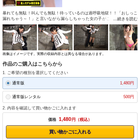
暴れても無駄！叫んでも無駄！待っているのは過呼吸地獄！！「おしっこ
漏れちゃう～！」と言いながら漏らしちゃった女の子がこの中に1名いま
す！脱ぎNGのモデルさんを集めてくすぐりました！敏感度MAXな女の子
ばっかりです！（くすぐり倶楽部） ※本編中に映像と音声のずれやノイ
ズが発生する箇所がありますが、オリジナル・マスターに起因するもので
す。あらかじめご了承ください。
画像はイメージです。実際の収録内容とは異なる場合があります。
作品のご購入はこちらから
1. ご希望の種別を選択してください
通常版
1,480円
通常版レンタル
500円
2. 内容を確認して買い物かごに入れます
1,480
価格
円
買い物かごに入れる