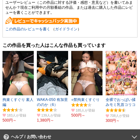
ユーザーレビュー（この作品に対する評価・感想・意見など）を書いてみま
せんか？現在ご利用中の月額番組の作品、または過去に購入した作品にレビ
ューを書くことができます。
この作品のレビューを書く
（
ガイドライン
）
この作品を買った人はこんな作品も買っています
拘束くすぐり 素人
WAKA-050 有加里
○禁拘束くすぐり
全裸でおっぱい揉
編
ののか（6）
みモミ乳首コリコ
リ責めっぱなし
185人
500円～
183人
139人
708人
500円～
1,380円～
300円～
ヘルプ / お問い合わせ