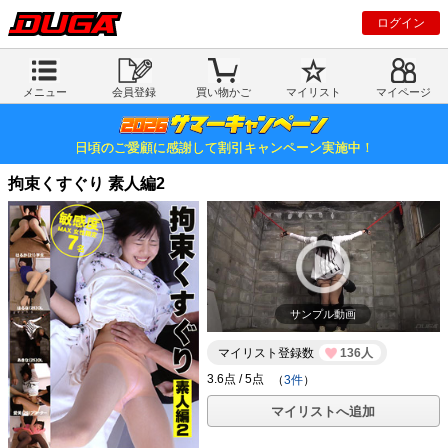
ログイン
メニュー
会員登録
買い物かご
マイリスト
マイページ
日頃のご愛顧に感謝して割引キャンペーン実施中！
拘束くすぐり 素人編2
サンプル動画
マイリスト登録数
136人
（
3件
）
マイリストへ追加