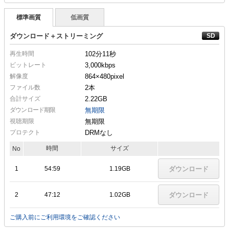
標準画質
低画質
ダウンロード＋ストリーミング
再生時間
102分11秒
ビットレート
3,000kbps
解像度
864×480
pixel
ファイル数
2本
合計サイズ
2.22GB
ダウンロード期限
無期限
視聴期限
無期限
プロテクト
DRMなし
時間
サイズ
No
1
54:59
1.19GB
ダウンロード
2
47:12
1.02GB
ダウンロード
ご購入前にご利用環境をご確認ください