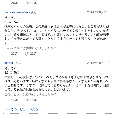
24
票
19
票
nagasawamedaka
さん
2014年08月28日
そこそこ
拘束くすぐりの続編。この系統は女優さんが全裸にならないところが少し残
念なところである。しかし、くすぐりはハードで女優さんもかわいいこが多
いので買う価値はアリ！今回は机に拘束してのくすぐりが多い。拘束が若干
あまく女優さんがとても動くことからくすぐりがとても苦手なことがわか
る。
このレビューは参考になりましたか？
27
票
21
票
moketto
さん
2018年10月11日
良いです
出演している女性が7人いて、みんな反応がさまざまなので飽きが来ないの
は良いと思います。特にくすぐり以外に要素もなく、くすぐりのみを扱って
いる動画です。くすぐりに関してはどちらかというとハードな部類で、出演
している女性の反応もおおむね良いと思います。
このレビューは参考になりましたか？
16
票
15
票
すべてのレビューを見る