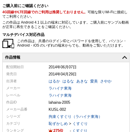
ご購入前にご確認ください
4G回線やLTE回線でのご利用は推奨しておりません。
可能な限りWi-Fiに接続し
てご利用ください。
この作品は Android 4.1 以上の端末に対応しています。ご購入前にサンプル動画
が正常に再生できることをご確認ください。
マルチデバイス対応作品
この作品は、共通のログインIDとパスワードを使用して、パソコン・
Android・iOS のいずれの端末からでも、動画をご覧いただけます。
作品情報
配信
開始日
2014年06月07日
発売日
2014年04月29日
出演者
はるか
はるな
あきな
愛美
さやか
メーカー
ラハイナ東海
レーベル
ラハイナ東海
作品ID
lahaina-2005
メーカー
品番
KUSL-002
シリーズ
拘束くすぐり（ラハイナ東海）
カテゴリ
恥ずかしめ
>
くすぐり
ランキング
275
-
くすぐり