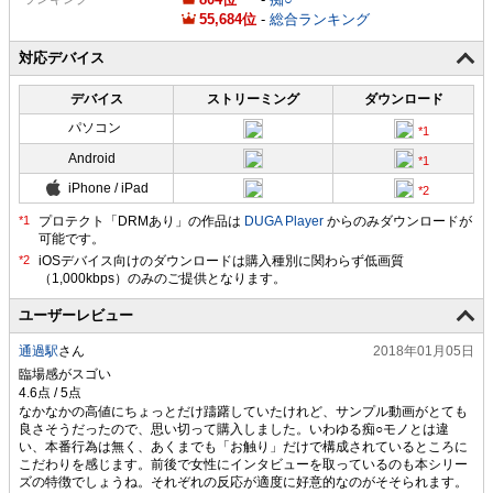
55,684
-
総合ランキング
対応デバイス
デバイス
ストリーミング
ダウンロード
パソコン
Android
iPhone / iPad
プロテクト「DRMあり」の作品は
DUGA Player
からのみダウンロードが
可能です。
ユーザーレビュー
通過駅
さん
2018年01月05日
臨場感がスゴい
なかなかの高値にちょっとだけ躊躇していたけれど、サンプル動画がとても
良さそうだったので、思い切って購入しました。いわゆる痴○モノとは違
い、本番行為は無く、あくまでも「お触り」だけで構成されているところに
こだわりを感じます。前後で女性にインタビューを取っているのも本シリー
ズの特徴でしょうね。それぞれの反応が適度に好意的なのがそそられます。