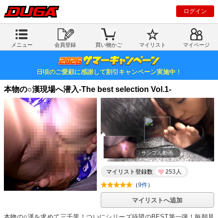
ログイン
メニュー
会員登録
買い物かご
マイリスト
マイページ
日頃のご愛顧に感謝して割引キャンペーン実施中！
本物の○漢現場へ潜入-The best selection Vol.1-
サンプル動画
マイリスト登録数
253人
（
9件
）
マイリストへ追加
本物の○漢を求めて三千里！ついにシリーズ待望のBEST第一弾！毎朝見