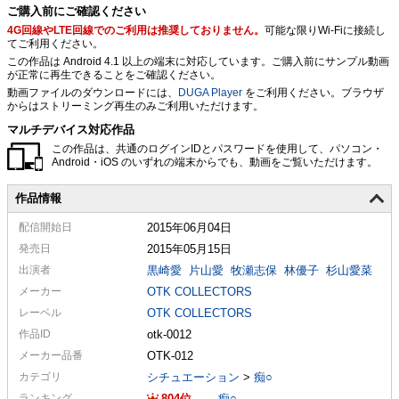
ご購入前にご確認ください
4G回線やLTE回線でのご利用は推奨しておりません。
可能な限りWi-Fiに接続し
てご利用ください。
この作品は Android 4.1 以上の端末に対応しています。ご購入前にサンプル動画
が正常に再生できることをご確認ください。
動画ファイルのダウンロードには、
DUGA Player
をご利用ください。ブラウザ
からはストリーミング再生のみご利用いただけます。
マルチデバイス対応作品
この作品は、共通のログインIDとパスワードを使用して、パソコン・
Android・iOS のいずれの端末からでも、動画をご覧いただけます。
作品情報
配信
開始日
2015年06月04日
発売日
2015年05月15日
出演者
黒崎愛
片山愛
牧瀬志保
林優子
杉山愛菜
メーカー
OTK COLLECTORS
レーベル
OTK COLLECTORS
作品ID
otk-0012
メーカー
品番
OTK-012
カテゴリ
シチュエーション
>
痴○
ランキング
804
-
痴○