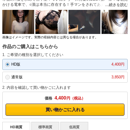
かける電車で、○漢は本当に存在する！手マンをされてあえぎ声を必至に
ガマンする女。感じすぎて震えてしまう女。囲み○漢の中毒になってしま
う女。○漢社会を信じていなかった女たちが現実に迫る！車内で漏れる喘
ぎ声を聞け！明日から通勤が楽しくなる。貴方の目で現実を確かめろ！○
漢実録ノンフィクションドキュメンタリーはここにある！！！ ※本編中
に映像と音声のずれやノイズが発生する箇所がありますが、オリジナル・
マスターに起因するものです。あらかじめご了承ください。
画像はイメージです。実際の収録内容とは異なる場合があります。
作品のご購入はこちらから
1. ご希望の種別を選択してください
HD版
4,400円
通常版
3,850円
2. 内容を確認して買い物かごに入れます
4,400
価格
円
買い物かごに入れる
HD画質
標準画質
低画質