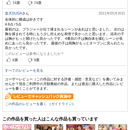
74
票
74
票
楽天DUGA
さん
2021年05月30日
全体的に構成は好きです
最初のは、ブラジャーが出て揉まれるシーンがあればと思いました。 次のは
胸を揉まれてる時にもう少し控えめな表情で良かったと思います。 浴衣の子
は胸がもっと開けたら良かったです。 4番目の子は胸自体を揉むシーンが長
めにあったら良かったです。 最後の子は両胸がもっとオープンに見られたら
良かったです。
このレビューは参考になりましたか？
6
票
9
票
すべてのレビューを見る
ユーザーレビュー（この作品に対する評価・感想・意見など）を書いてみま
せんか？現在ご利用中の月額番組の作品、または過去に購入した作品にレビ
ューを書くことができます。
この作品のレビューを書く
（
ガイドライン
）
この作品を買った人はこんな作品も買っています