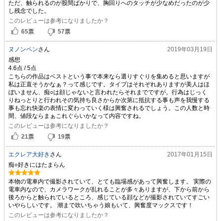
ただ、触られるのが股間ばかりで、胸回りへのタッチが少なめだったのが少
し残念でした。
このレビューは参考になりましたか？
65
票
57
票
ヌノンペン
さん
2019年03月19日
感想
こちらの作品はベストという事で本来なら選りすぐりを集めると思いますが
私は正直そうかなぁ？って感じです。タイプはそれぞれありますが美人はほ
ぼいません、痴○は顔じゃないと言われたらそれまでですが。行為はじっく
りねっとりと行われその気持ち良さからか次第に抵抗する事も声を我慢する
事も忘れ快楽の表情に変わっていく様は興奮されるでしょう。この人数と時
間、値段ならまぁこれぐらいかなって内容ですね。
このレビューは参考になりましたか？
21
票
19
票
エクレア大好き
さん
2017年01月15日
痴○好きにはたまらん
本物の電車内で撮影されていて、とても臨場感があって興奮します。 実際の
電車内なので、カメラワークが乱れることが多々ありますが、下から前から
後ろからと触られているところ、感じている顔などが撮影されていてすごい
いやらしいです。 潮まで吹いちゃう娘もいて、興奮度マックスです！
このレビューは参考になりましたか？