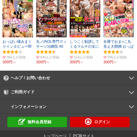
おっぱい揉みまく
丸ノ内OL専門マッ
しつこく勧誘して
全裸でおま○こ丸
りインタビュー即
サージ治療院 40
くるマルチの女に
見え大開脚 おっぱ
セックス
人8時間永久保存
見返り枕営業交
い揉みっ放し 50
版
渉！
人
365人
645人
314人
595人
300円～
300円～
300円～
300円～
ヘルプ / お問い合わせ
よくあるご質問
ご利用環境
お支払い方法
パスワードの再設定
サポートセンター
ご利用ガイド
初めての方へ
会員登録の手順
作品購入の手順
動画再生の手順
検索のヒント
DUGA Player
インフォメーション
DUGAからのお知らせ
デュガの歴史とあゆみ
利用規約
個人情報保護方針
特定商取引法
資金決済法
倫理基準
サイトマップ
に基づく表示
に基づく表示
無料会員登録
ログイン
トップページ
PC版サイト