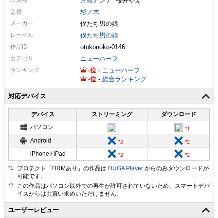
月島アンナ
櫻井やえ
監督
杉ノ木
メーカー
僕たち男の娘
レーベル
僕たち男の娘
作品ID
otokonoko-0146
カテゴリ
ニューハーフ
ランキング
-
-
ニューハーフ
-
-
総合ランキング
対応デバイス
デバイス
ストリーミング
ダウンロード
パソコン
Android
iPhone / iPad
プロテクト「DRMあり」の作品は
DUGA Player
からのみダウンロードが
可能です。
ユーザーレビュー