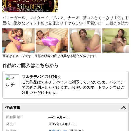
バニーガール、レオタード、ブルマ、ナース、猫コスとくっきり主張する
巨根、絶妙なフィット感は全裸よりイヤらしい！可愛いはずのコスプレ衣
装は異様な膨らみのせいで卑猥なコスプレに大変身。勿論衣装によっては
ポロ○とはみ出てしまいます。そんな可愛くて卑猥すぎる彼女達のケツマ
ンコを激ピストンで汗だくになるまで○しまくった映像です。
画像はイメージです。実際の収録内容とは異なる場合があります。
作品のご購入はこちらから
マルチデバイス非対応
この作品はマルチデバイスに対応していないため、パソコン
でのみご利用いただけます。お使いのスマートフォンではご
利用いただけません。
作品情報
配信
開始日
----年--月--日
発売日
2019年04月12日
出演者