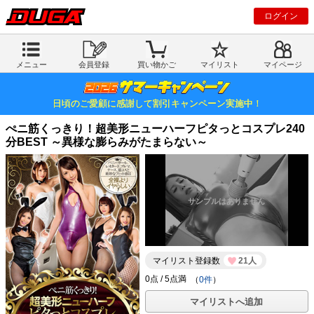
ログイン
メニュー
会員登録
買い物かご
マイリスト
マイページ
日頃のご愛顧に感謝して割引キャンペーン実施中！
ぺニ筋くっきり！超美形ニューハーフピタっとコスプレ240
分BEST ～異様な膨らみがたまらない～
マイリスト登録数
21人
（
0件
）
マイリストへ追加