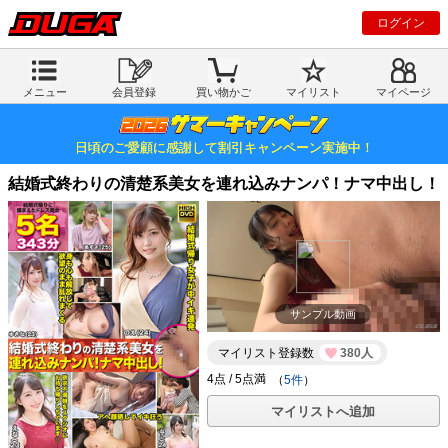
ログイン
メニュー
会員登録
買い物かご
マイリスト
マイページ
日頃のご愛顧に感謝して割引キャンペーン実施中！
結婚式終わりの清楚系美女を連れ込みナンパ！ナマ中出し！
サンプル動画
マイリスト登録数
380人
（
5件
）
マイリストへ追加