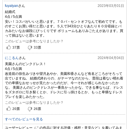
fuyatyan
さん
2023年03月01日
結婚式
安い！コスパがいいと思います。７０パ－セントオフなんて初めてです。も
のすごくお買い得だと思います。５人で343分ひとりあたり６０分収録とバ
カみたいなお値段にびっくりです ボリュームもありみごたえがあります。買
って損はないと思います。
このレビューは参考になりましたか？
37
票
33
票
にこるん
さん
2024年04月04日
美園さんのピンクドレス！
改造前の弥生みづきや望月あやか、美園和香さんなど有名どころがそろって
出ていますね。 結婚式終わりの、がテーマなのだから、普段は着ない晴れ着
での卑猥なおせっせが見たかったのだが、今一それが感じられなかったか
な。 美園さんのピンクドレスが一番良かったかな。できる事ならば、ドレス
をズタボロに引き裂くとか、ドレスに引っ掛けるとか、もっと卑猥なドレス
プレイを楽しみたかった。
このレビューは参考になりましたか？
20
票
26
票
すべてのレビューを見る
ユーザーレビュー（この作品に対する評価・感想・意見など）を書いてみま