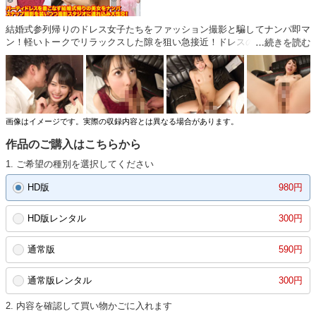
結婚式参列帰りのドレス女子たちをファッション撮影と騙してナンパ即マ
ン！軽いトークでリラックスした隙を狙い急接近！ドレスの裾から秘部に
手を伸ばし、パンティ越しにクリを愛撫してやると蕩けた表情…男の膝に
足を掛けてガバッと開脚する痴態を晒して神技スケベフェラ♪バックから
の激ピスにアヘ顔絶頂！美女に無許可で中出しフィニッシュ！！勝手に種
付けキメられてちょいギレするも久々のエッチに意識朦朧！
画像はイメージです。実際の収録内容とは異なる場合があります。
作品のご購入はこちらから
1. ご希望の種別を選択してください
HD版
980円
HD版レンタル
300円
通常版
590円
通常版レンタル
300円
2. 内容を確認して買い物かごに入れます