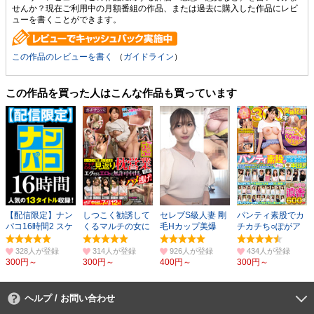
せんか？現在ご利用中の月額番組の作品、または過去に購入した作品にレビ
ューを書くことができます。
この作品のレビューを書く
（
ガイドライン
）
この作品を買った人はこんな作品も買っています
【配信限定】ナン
しつこく勧誘して
セレブS級人妻 剛
パンティ素股でカ
パコ16時間2 スケ
くるマルチの女に
毛Hカップ美爆
チカチち○ぽがア
ベ女子13名収録
見返り枕営業交
乳！痙攣アクメ
ソコに擦れて暴走
渉！
勃起
328人
314人
926人
434人
300円～
300円～
400円～
300円～
ヘルプ / お問い合わせ