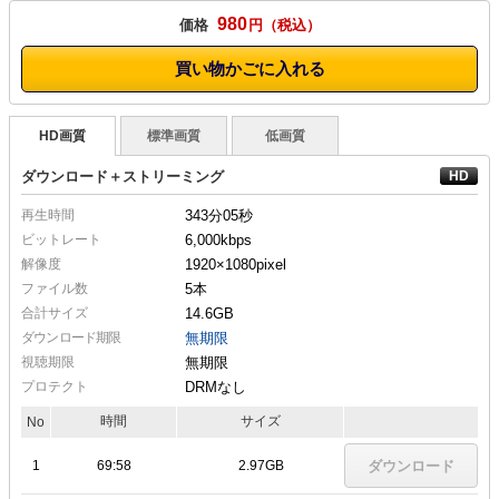
980
価格
円
買い物かごに入れる
HD画質
標準画質
低画質
ダウンロード＋ストリーミング
再生時間
343分05秒
ビットレート
6,000kbps
解像度
1920×1080
pixel
ファイル数
5本
合計サイズ
14.6GB
ダウンロード期限
無期限
視聴期限
無期限
プロテクト
DRMなし
時間
サイズ
No
1
69:58
2.97GB
ダウンロード