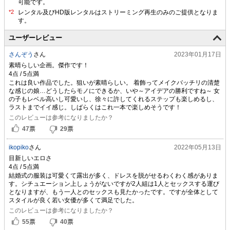
可能です。
ユーザーレビュー
さんぞう
さん
2023年01月17日
素晴らしい企画。傑作です！
これは良い作品でした。狙いが素晴らしい。 着飾ってメイクバッチリの清楚
な感じの娘…どうしたらモノにできるか、いや～アイデアの勝利ですね～ 女
の子もレベル高いし可愛いし、徐々に許してくれるステップも楽しめるし、
ラストまでイイ感じ。しばらくはこれ一本で楽しめそうです！
このレビューは参考になりましたか？
47
票
29
票
ikopiko
さん
2022年05月13日
目新しいエロさ
結婚式の服装は可愛くて露出が多く、ドレスを脱がせるわくわく感がありま
す。シチュエーション上しょうがないですが2人組は1人とセックスする運び
となりますが、もう一人とのセックスも見たかったです。ですが全体として
スタイルが良く若い女優が多くて満足でした。
このレビューは参考になりましたか？
55
票
40
票