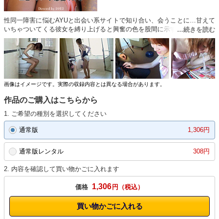
性同一障害に悩むAYUと出会い系サイトで知り合い、会うことに…甘えて
いちゃついてくる彼女を縛り上げると興奮の色を股間に示す。アナルバイ
ブで果てそうになると「一緒にイキたい！」と叫ぶ！フェラチオや亀頭合
わせといった変態プレイの数々！
画像はイメージです。実際の収録内容とは異なる場合があります。
作品のご購入はこちらから
1. ご希望の種別を選択してください
通常版
1,306円
通常版レンタル
308円
2. 内容を確認して買い物かごに入れます
1,306
価格
円
買い物かごに入れる