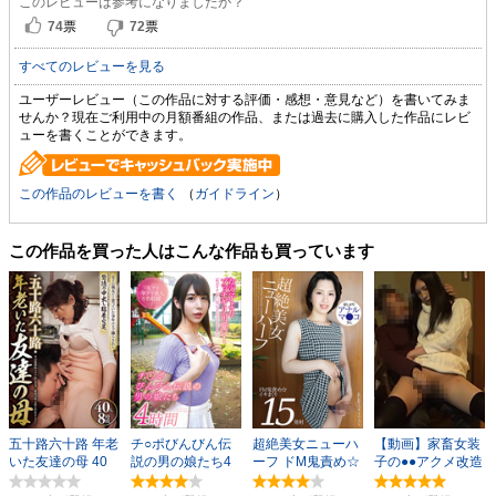
このレビューは参考になりましたか？
74
票
72
票
すべてのレビューを見る
ユーザーレビュー（この作品に対する評価・感想・意見など）を書いてみま
せんか？現在ご利用中の月額番組の作品、または過去に購入した作品にレビ
ューを書くことができます。
この作品のレビューを書く
（
ガイドライン
）
この作品を買った人はこんな作品も買っています
五十路六十路 年老
チ○ポびんびん伝
超絶美女ニューハ
【動画】家畜女装
いた友達の母 40
説の男の娘たち4
ーフ ドM鬼責め☆
子の●●アクメ改造
人8時間
時間
イキまくり15発射
PART1