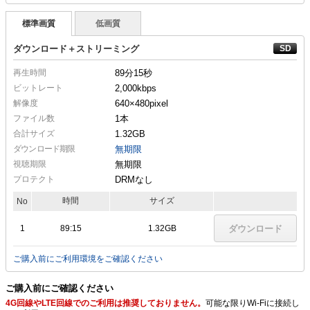
標準画質
低画質
ダウンロード＋ストリーミング
再生時間
89分15秒
ビットレート
2,000kbps
解像度
640×480
pixel
ファイル数
1本
合計サイズ
1.32GB
ダウンロード期限
無期限
視聴期限
無期限
プロテクト
DRMなし
時間
サイズ
No
1
89:15
1.32GB
ダウンロード
ご購入前にご利用環境をご確認ください
ご購入前にご確認ください
4G回線やLTE回線でのご利用は推奨しておりません。
可能な限りWi-Fiに接続し