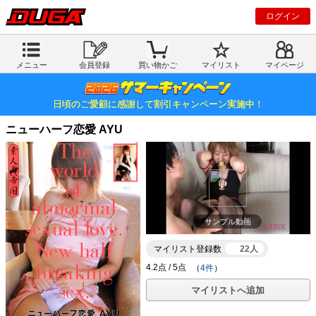
ログイン
メニュー
会員登録
買い物かご
マイリスト
マイページ
日頃のご愛顧に感謝して割引キャンペーン実施中！
ニューハーフ恋愛 AYU
サンプル動画
マイリスト登録数
22人
（
4件
）
マイリストへ追加