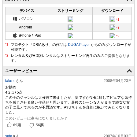
デバイス
ストリーミング
ダウンロード
パソコン
Android
iPhone / iPad
プロテクト「DRMあり」の作品は
DUGA Player
からのみダウンロードが
可能です。
ユーザーレビュー
take-d
さん
2008年04月23日
お勧め！
この手のジャンルは大分観て来ましたが、変ですがNHに対してピュアな気持
ちを感じさせる良い作品だと思います。最後のシーンなんかまるで純女な女
の子に見えて来るのが不思議です。AYUちゃんを真剣に抱いてみたくなりま
した。
このレビューは参考になりましたか？
69
票
56
票
sata
さん
2007年10月03日