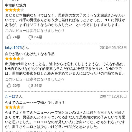
中性的な魅力
まだまだ本格的なＮＨではなく、思春期の女の子のような未完成さがかわい
いです。相手の男優さんがもう少し若ければもっとよかった。ＮＨに興味が
あるが、まずはソフトなものから入りたい、という方におすすめします。
このレビューは参考になりましたか？
74
票
64
票
tokyo1975
さん
2010年05月03日
自分が抱いてあげたくなる作品
出演者がNHということを、途中からは忘れてしまうような、そんな作品だ。
NH的でありながらゲイ的要素も含んだ作品に分類できそうだ。NHの中で
は、男性的な要素を残した絡みを求めている人にはぴったりの作品である。
このレビューは参考になりましたか？
20
票
26
票
た～ぼ
さん
2007年12月16日
今までのニューハーフ物と少し違う？
今までよく見てきたニューハーフ物と違いAYUさんは何とも言えない可愛さ
あります。男優さんとイチャついてる所なんて思春期の女の子みたいで可愛
いと思いました。エロエロなのが見たい人には向いてないかも知れないです
が、派手さやエロさは少ないけど良い作品だと思いました。