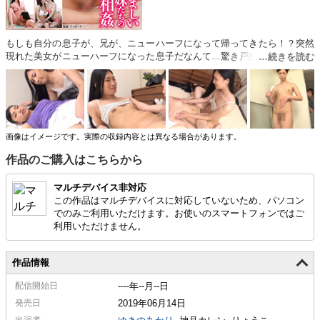
もしも自分の息子が、兄が、ニューハーフになって帰ってきたら！？突然
現れた美女がニューハーフになった息子だなんて…驚き戸惑いながらも怪
しい魅力に欲望が抑えきれない母や妹たち。エロくて可愛いデカチンなニ
ューハーフのチンポを取り合う変態家族の近親物語！3編！
画像はイメージです。実際の収録内容とは異なる場合があります。
作品のご購入はこちらから
マルチデバイス非対応
この作品はマルチデバイスに対応していないため、パソコン
でのみご利用いただけます。お使いのスマートフォンではご
利用いただけません。
作品情報
配信
開始日
----年--月--日
発売日
2019年06月14日
出演者