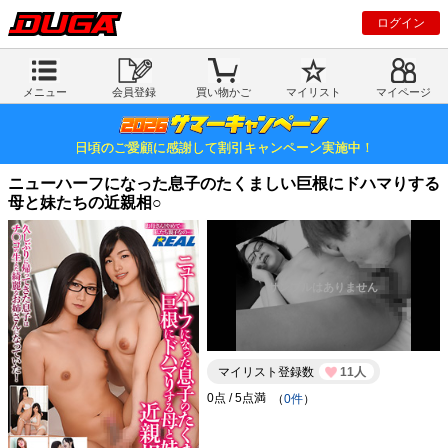
ログイン
メニュー
会員登録
買い物かご
マイリスト
マイページ
日頃のご愛顧に感謝して割引キャンペーン実施中！
ニューハーフになった息子のたくましい巨根にドハマりする
母と妹たちの近親相○
マイリスト登録数
11人
（
0件
）