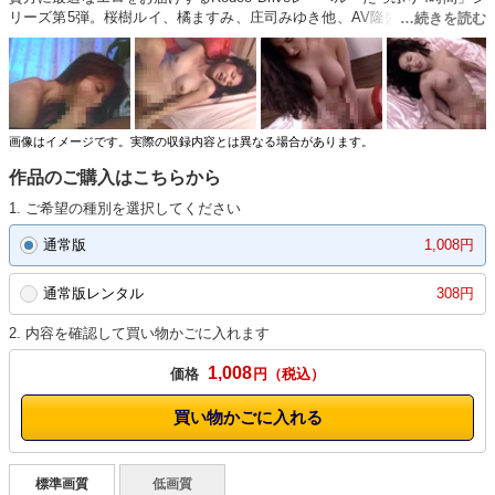
リーズ第5弾。桜樹ルイ、橘ますみ、庄司みゆき他、AV隆盛期を彩ったア
イドルたちを、凝縮！伝説のFUCKが今甦る。
画像はイメージです。実際の収録内容とは異なる場合があります。
作品のご購入はこちらから
1. ご希望の種別を選択してください
通常版
1,008円
通常版レンタル
308円
2. 内容を確認して買い物かごに入れます
1,008
価格
円
買い物かごに入れる
標準画質
低画質