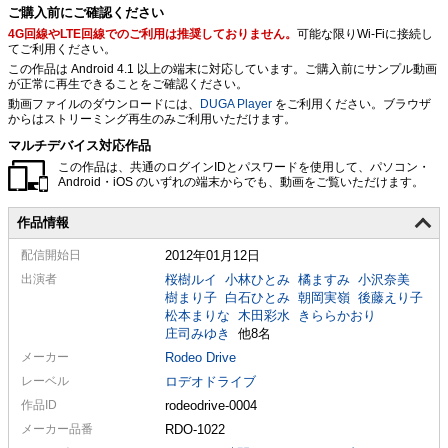
ご購入前にご確認ください
4G回線やLTE回線でのご利用は推奨しておりません。
可能な限りWi-Fiに接続し
てご利用ください。
この作品は Android 4.1 以上の端末に対応しています。ご購入前にサンプル動画
が正常に再生できることをご確認ください。
動画ファイルのダウンロードには、
DUGA Player
をご利用ください。ブラウザ
からはストリーミング再生のみご利用いただけます。
マルチデバイス対応作品
この作品は、共通のログインIDとパスワードを使用して、パソコン・
Android・iOS のいずれの端末からでも、動画をご覧いただけます。
作品情報
配信
開始日
2012年01月12日
出演者
桜樹ルイ
小林ひとみ
橘ますみ
小沢奈美
樹まり子
白石ひとみ
朝岡実嶺
後藤えり子
松本まりな
木田彩水
きららかおり
庄司みゆき
他8名
メーカー
Rodeo Drive
レーベル
ロデオドライブ
作品ID
rodeodrive-0004
メーカー
品番
RDO-1022