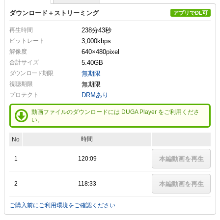
ダウンロード＋ストリーミング
アプリでDL可
再生時間
238分43秒
ビットレート
3,000kbps
解像度
640×480
pixel
合計サイズ
5.40GB
ダウンロード期限
無期限
視聴期限
無期限
プロテクト
DRMあり
動画ファイルのダウンロードには DUGA Player をご利用くださ
い。
時間
No
1
120:09
本編動画を再生
2
118:33
本編動画を再生
ご購入前にご利用環境をご確認ください