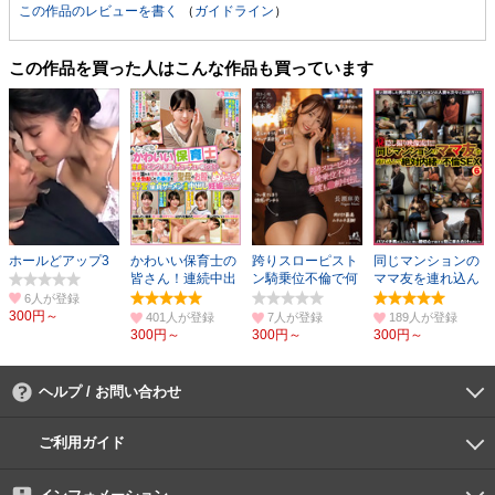
この作品のレビューを書く
（
ガイドライン
）
この作品を買った人はこんな作品も買っています
ホールどアップ3
かわいい保育士の
跨りスローピスト
同じマンションの
皆さん！連続中出
ン騎乗位不倫で何
ママ友を連れ込ん
し妊娠スペシャ
度も●制中出し
で不倫SEX 6
6人
ル！
300円～
401人
7人
189人
300円～
300円～
300円～
ヘルプ / お問い合わせ
よくあるご質問
ご利用環境
お支払い方法
パスワードの再設定
サポートセンター
ご利用ガイド
初めての方へ
会員登録の手順
作品購入の手順
動画再生の手順
検索のヒント
DUGA Player
インフォメーション