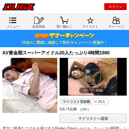
ログイン
メニュー
会員登録
買い物かご
マイリスト
マイページ
日頃のご愛顧に感謝して割引キャンペーン実施中！
AV黄金期スーパーアイドル20人たっぷり4時間1980
サンプル動画
マイリスト登録数
28人
（
0件
）
マイリストへ追加
貴方に最適なエロをお届けするRodeo Driveレーベル「たっぷり4時間」シ