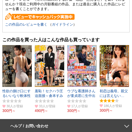
せんか？現在ご利用中の月額番組の作品、または過去に購入した作品にレビ
ューを書くことができます。
この作品のレビューを書く
（
ガイドライン
）
この作品を買った人はこんな作品も買っています
性欲の捌け口にす
羞恥！セクハラ圧
ウブな看護師さん
初恋は義母。親父
るいいなり軟体性
迫面接～倉本すみ
が童貞君に生中出
には言えない…
交 森あやみ
れ編～
し筆おろし
SPECIAL！
186人
30人
33人
17人
300円～
300円～
490円～
300円～
ヘルプ / お問い合わせ