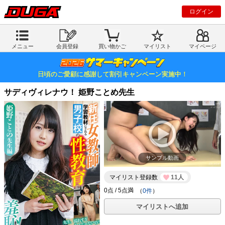
ログイン
メニュー
会員登録
買い物かご
マイリスト
マイページ
日頃のご愛顧に感謝して割引キャンペーン実施中！
サディヴィレナウ！ 姫野ことめ先生
サンプル動画
マイリスト登録数
11人
（
0件
）
マイリストへ追加