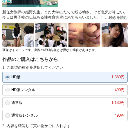
新任女教師の姫野先生。まだ大学出たてで残る幼さ。けど色気がすごい。
今日は男子校の伝統ある性教育実習に来てもらいました。性交渉に不安を
感じる男子学生のための挿入体験実技演習。「え？私の身体で実習するん
ですか？」当たり前ですよ。早く脱いでください。生徒の時間を奪うんで
すか？まずは実技の前に女性器の学習。モニターに大写しにされた姫野先
生のおマンコ。皮をむいてこれが陰核か！先生、モニターを見て！肛門の
そばにホクロが。知らなかったんですか？事前に予習しておかないと教師
失格ですよ？教師なら口でやってあげなきゃ！「これでいいですか…」と
画像はイメージです。実際の収録内容とは異なる場合があります。
生徒たちのチンポを次々と勃起させ、もうトロトロヌレヌレのメス穴にバ
作品のご購入はこちらから
ックからずぶぅと挿入。「え？みんなに見られてるんですか…。モニター
にも…」ていうか、すごい締まり具合で、生徒たちすぐイキそう（笑）。
1. ご希望の種別を選択してください
膣壁のヒダヒダもすごくてみんな持たない。これは生徒たち、いい勉強に
なるわ（笑）。みんな姫野先生の腰グラすげえぞ！騎乗位の腰の動きがこ
HD版
1,380円
なれ感あってすごい。締まる締まる。姫野先生も気持ちいいならみんなに
報告しないと！性欲の行き場のなかった生徒たちに回されて、口の端から
HD版レンタル
490円
ヨダレ垂らしてシズル感MAXのお顔に、ザーメン顔射されながら騎乗位で
イキまくり！みんな勉強になった？先生の色気は名器ゆえだったのか！姫
野先生、ありがとうございました！
通常版
1,180円
通常版レンタル
490円
2. 内容を確認して買い物かごに入れます