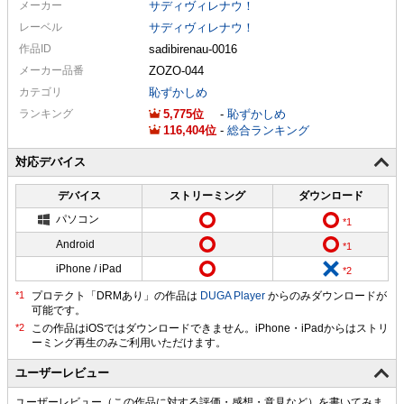
メーカー
サディヴィレナウ！
レーベル
サディヴィレナウ！
作品ID
sadibirenau-0016
メーカー
品番
ZOZO-044
カテゴリ
恥ずかしめ
ランキング
5,775
-
恥ずかしめ
116,404
-
総合ランキング
対応デバイス
デバイス
ストリーミング
ダウンロード
パソコン
Android
iPhone / iPad
プロテクト「DRMあり」の作品は
DUGA Player
からのみダウンロードが
可能です。
ユーザーレビュー
ユーザーレビュー（この作品に対する評価・感想・意見など）を書いてみま