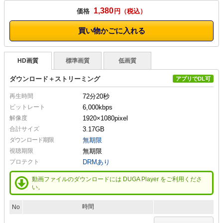
1,380
価格
円
買い物かごに入れる
HD画質
標準画質
低画質
ダウンロード＋ストリーミング
アプリでDL可
再生時間
72分20秒
ビットレート
6,000kbps
解像度
1920×1080
pixel
合計サイズ
3.17GB
ダウンロード期限
無期限
視聴期限
無期限
プロテクト
DRMあり
動画ファイルのダウンロードには DUGA Player をご利用くださ
い。
時間
No