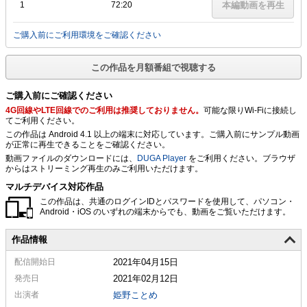
1
72:20
本編動画を再生
ご購入前にご利用環境をご確認ください
この作品を月額番組で視聴する
ご購入前にご確認ください
4G回線やLTE回線でのご利用は推奨しておりません。
可能な限りWi-Fiに接続し
てご利用ください。
この作品は Android 4.1 以上の端末に対応しています。ご購入前にサンプル動画
が正常に再生できることをご確認ください。
動画ファイルのダウンロードには、
DUGA Player
をご利用ください。ブラウザ
からはストリーミング再生のみご利用いただけます。
マルチデバイス対応作品
この作品は、共通のログインIDとパスワードを使用して、パソコン・
Android・iOS のいずれの端末からでも、動画をご覧いただけます。
作品情報
配信
開始日
2021年04月15日
発売日
2021年02月12日
出演者
姫野ことめ