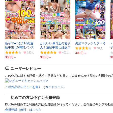
新卒マ●コに110発連
かわいい保育士の皆さ
失禁マジックミラー号
続中出し5時間ノンス
ん！連続中出し妊娠ス
34
トップBEST！
ペシャル！
183
401
300円～
300円～
300円～
3
ユーザーレビュー
この作品に対する評価・感想・意見などを書いてみませんか？現在ご利用中の
この作品のレビューを書く
（
ガイドライン
）
初めての方は今すぐ会員登録
DUGAを初めてご利用の方は会員登録を行ってください。全作品のサンプル動画を制
会員登録（無料）はこちら