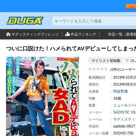
サディスティックヴィレッジ
作品ランキング
作品一覧（新着
ついに口説けた！ハメられてAVデビューしてしまっ
マイリスト登録数
26
（0件のユーザー
2019年10月
配信開始日
2019年09月
発売日
阿波野優
出演者
18歳
年齢
ニューカジー
監督
SADISTIC VI
メーカー
サディスティ
レーベル
sadistic-0827
作品ID
SVDVD-750
メーカー
品番