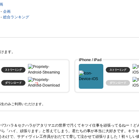
画
企画
総合ランキング
だけます。
iPhone / iPad
ストリーミング
ストリーミング
ダウンロード
ダウンロード
。
てパワハラ＆セクハラがアタリマエの世界で汚くてキツイ仕事を頑張ってるねー！ど
がら「ハイ、頑張ります」と答えてしまう。君たちの事が本当に大好きです。キラキ
うわけで、サディヴィレ工作員がおだてて脅して泣かせて頑張りました！初々しい彼