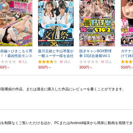
＜前編＞ひきこもり男
森川玉緒と中山琴葉が
脱ぎキャンBOX野球
ガチナ
子！！最凶性欲モンス
一般ユーザー様を会社
拳 10試合速報Vol.1
けて姉
ターにつき2
にご招待
570分2枚組
Vol.4
5
29
25
00円～
300円～
300円～
500円
月額番組の作品、または過去に購入した作品にレビューを書くことができます。
限なくご覧いただけるほか、PCまたはAndroid端末から簡単に動画を視聴できる多