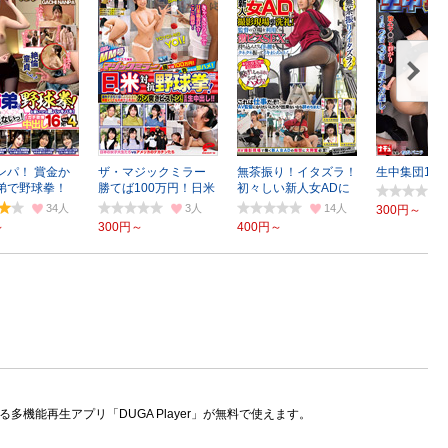
ンパ！ 賞金か
ザ・マジックミラー
無茶振り！イタズラ！
生中集団10
弟で野球拳！
勝てば100万円！日米
初々しい新人女ADに
対抗野球拳！
撮影現場の洗礼
34
3
14
300円～
～
300円～
400円～
機能再生アプリ「DUGA Player」が無料で使えます。