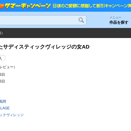
メニュー
作品を探す
順）
たサディスティックヴィレッジの女AD
人
レビュー）
26日
26日
風間
LLAGE
ックヴィレッジ