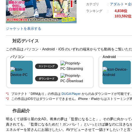
アダルト
>
企
カテゴリ
4,838
ランキング
103,592
ジャケットを表示する
対応デバイス
この作品は パソコン・Android・iOS のいずれの端末からでも動画をご覧いた
パソコン
Android
ストリーミング
ダウンロード
プロテクト「DRMあり」の作品は
DUGA Player
からのみダウンロードが可能です
作品紹介
明るくて頑張り屋の女AD。将来の夢は「監督になること」。その夢に向かっ
責されても、「監督になるためだ！ガンバレ！」といっとけば嫌なのに泣きな
エネルギーを皆さんにお届けしたい。AVデビューさせて一儲け￥したい？と言