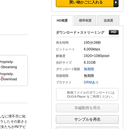
買い物かごに入れる
HD画質
標準画質
低画質
ダウンロード＋ストリーミング
195分
28秒
再生時間
6,000kbps
ビットレート
1920×1080pixel
解像度
8.31GB
合計サイズ
無期限
ダウンロード期限
無期限
視聴期限
DRMあり
プロテクト
動画ファイルのダウンロードには
DUGA Player をご利用ください。
本編動画を再生
んなに理不尽に叱
サンプルを再生
ラしたその若さと
女たちがAVデビ