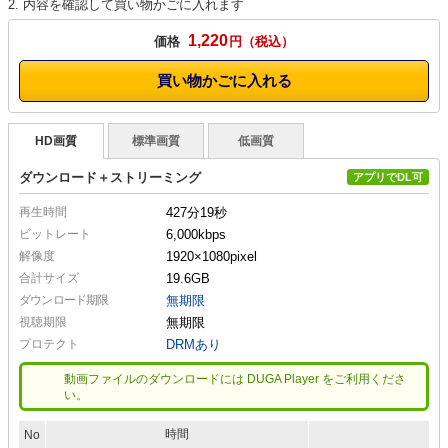
2. 内容を確認して買い物かごに入れます
1,220
価格
円
買い物かごに入れる
HD画質
標準画質
低画質
ダウンロード＋ストリーミング
アプリでDL可
再生時間
427分19秒
ビットレート
6,000kbps
解像度
1920×1080
pixel
合計サイズ
19.6GB
ダウンロード期限
無期限
視聴期限
無期限
プロテクト
DRMあり
動画ファイルのダウンロードには DUGA Player をご利用くださ
い。
時間
No