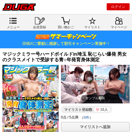
ログイン
メニュー
会員登録
買い物かご
マイリスト
マイページ
日頃のご愛顧に感謝して割引キャンペーン実施中！
マジックミラー号ハードボイルドin埼玉 恥じらい爆発 男女
のクラスメイトで受診する青○年発育身体測定
サンプル動画
マイリスト登録数
10人
（
0件
）
マイリストへ追加