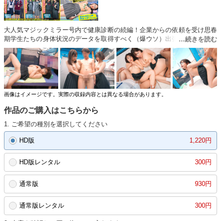
大人気マジックミラー号内で健康診断の続編！企業からの依頼を受け思春
期学生たちの身体状況のデータを取得すべく（爆ウソ）出張に来たスタッ
フ一同。下校途中の男女学生に内申点が上がるとテキトー理由をつけてマ
ジックミラー号へご招待！よくある身長体重測定で終わると思ったら、医
者から脱衣の指示に「男友達の目の前で脱ぐんですか…？」と突然困惑の
表情。乳房・肛門・女性器・尿の隅々まで診察しないと正確なデータが取
れないんですよっ！おっぱいにジェル塗られて乳首カリカリ診察で泣きそ
うな顔に相席陰キャ男子も思わずのぞき見！仕上げはドクターチンポで膣
画像はイメージです。実際の収録内容とは異なる場合があります。
感度の検査。あれだけ嫌がってたくせに結局チンポには服○！進学先で乱
作品のご購入はこちらから
れた性生活ライフになっても知らないですよぉ～っ！！ ※本編顔出し
1. ご希望の種別を選択してください
HD版
1,220円
HD版レンタル
300円
通常版
930円
通常版レンタル
300円