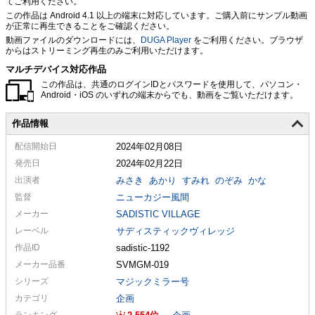
てご利用ください。
この作品は Android 4.1 以上の端末に対応しています。ご購入前にサンプル動画
が正常に再生できることをご確認ください。
動画ファイルのダウンロードには、
DUGA Player
をご利用ください。ブラウザ
からはストリーミング再生のみご利用いただけます。
マルチデバイス対応作品
この作品は、共通のログインIDとパスワードを使用して、パソコン・
Android・iOS のいずれの端末からでも、動画をご覧いただけます。
作品情報
配信
開始日
2024年02月08日
発売日
2024年02月22日
出演者
みさき
あかり
すみれ
のぞみ
かな
監督
ニューカジー風間
メーカー
SADISTIC VILLAGE
レーベル
サディスティックヴィレッジ
作品ID
sadistic-1192
メーカー
品番
SVMGM-019
シリーズ
マジックミラー号
カテゴリ
企画
ランキング