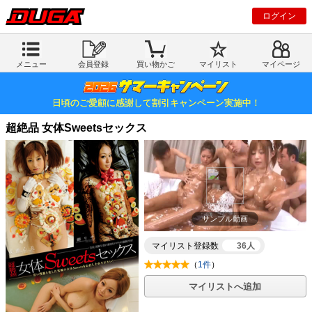
ログイン
メニュー
会員登録
買い物かご
マイリスト
マイページ
日頃のご愛顧に感謝して割引キャンペーン実施中！
超絶品 女体Sweetsセックス
サンプル動画
マイリスト登録数
36人
（
1件
）
マイリストへ追加