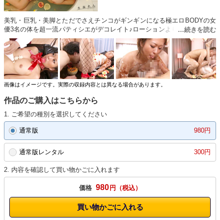
美乳・巨乳・美脚とただでさえチンコがギンギンになる極エロBODYの女
優3名の体を超一流パティシエがデコレイト♪ローションよりもネットリ体
にまとわりつく蜂蜜でぐちょぐちょのマンコ！生クリーム・チョコレート
と混ざる愛液・唾液でグチョグチョになった体を舐めまくる！プルン×2の
ゼリーをプルン×2の巨乳にゼリーの着いたチンコのピストンは想像を超え
た快感だった！
画像はイメージです。実際の収録内容とは異なる場合があります。
作品のご購入はこちらから
1. ご希望の種別を選択してください
通常版
980円
通常版レンタル
300円
2. 内容を確認して買い物かごに入れます
980
価格
円
買い物かごに入れる