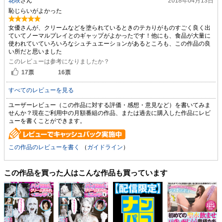
花咲
さん
2018年04月13日
恥じらいがよかった
女優さんが、クリームなどを塗られているときのテカりがものすごく良く出
ていてノーマルプレイとのギャップがよかったです！他にも、食品が大量に
使われていていろいろなシュチュエーションがあるところも、この作品の良
い所だと思いました
このレビューは参考になりましたか？
17
票
16
票
すべてのレビューを見る
ユーザーレビュー（この作品に対する評価・感想・意見など）を書いてみま
せんか？現在ご利用中の月額番組の作品、または過去に購入した作品にレビ
ューを書くことができます。
この作品のレビューを書く
（
ガイドライン
）
この作品を買った人はこんな作品も買っています