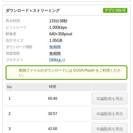
ダウンロード＋ストリーミング
アプリでDL可
再生時間
133分38秒
ビットレート
1,000kbps
解像度
640×358
pixel
合計サイズ
1.05GB
ダウンロード期限
無期限
視聴期限
無期限
プロテクト
DRMあり
動画ファイルのダウンロードには DUGA Player をご利用くださ
い。
時間
No
1
60:40
本編動画を再生
2
30:57
本編動画を再生
3
42:00
本編動画を再生