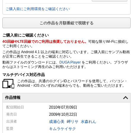
ご購入前にご利用環境をご確認ください
この作品を月額番組で視聴する
ご購入前にご確認ください
4G回線やLTE回線でのご利用は推奨しておりません。
可能な限りWi-Fiに接続し
てご利用ください。
この作品は Android 4.1 以上の端末に対応しています。ご購入前にサンプル動画
が正常に再生できることをご確認ください。
動画ファイルのダウンロードには、
DUGA Player
をご利用ください。ブラウザ
からはストリーミング再生のみご利用いただけます。
マルチデバイス対応作品
この作品は、共通のログインIDとパスワードを使用して、パソコン・
Android・iOS のいずれの端末からでも、動画をご覧いただけます。
作品情報
配信
開始日
2010年07月09日
発売日
2009年10月22日
出演者
成瀬心美
岬リサ
水森れん
監督
キムラケイサク