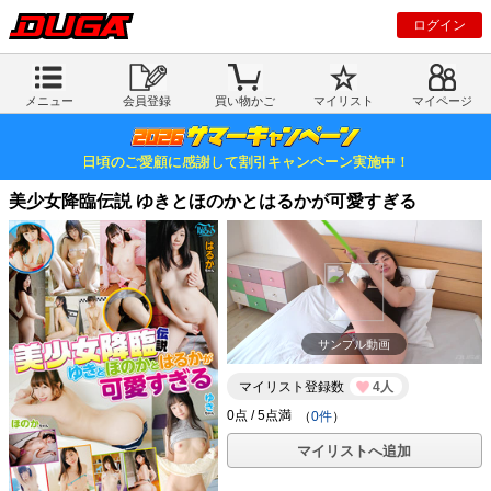
ログイン
メニュー
会員登録
買い物かご
マイリスト
マイページ
日頃のご愛顧に感謝して割引キャンペーン実施中！
美少女降臨伝説 ゆきとほのかとはるかが可愛すぎる
サンプル動画
マイリスト登録数
4人
（
0件
）
マイリストへ追加