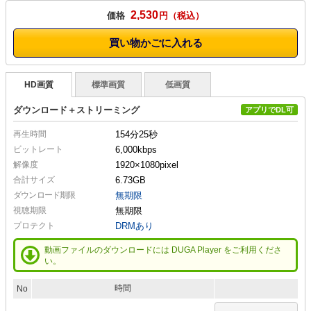
2,530
価格
円
買い物かごに入れる
HD画質
標準画質
低画質
ダウンロード＋ストリーミング
アプリでDL可
再生時間
154分25秒
ビットレート
6,000kbps
解像度
1920×1080
pixel
合計サイズ
6.73GB
ダウンロード期限
無期限
視聴期限
無期限
プロテクト
DRMあり
動画ファイルのダウンロードには DUGA Player をご利用くださ
い。
時間
No