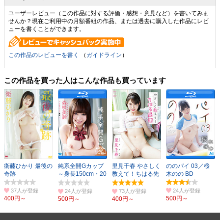
ユーザーレビュー（この作品に対する評価・感想・意見など）を書いてみま
せんか？現在ご利用中の月額番組の作品、または過去に購入した作品にレビ
ューを書くことができます。
この作品のレビューを書く
（
ガイドライン
）
この作品を買った人はこんな作品も買っています
衛藤ひかり 最後の
純系全開Gカップ
里見千春 やさしく
ののパイ 03／桜
奇跡
～身長150cm・20
教えて！ちはる先
木のの BD
才・バスト90cm
生
～
37人
24人
24人
73人
400円～
500円～
500円～
400円～