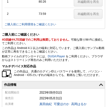
1
80:26
本編動画を再生
2
73:59
本編動画を再生
ご購入前にご利用環境をご確認ください
ご購入前にご確認ください
4G回線やLTE回線でのご利用は推奨しておりません。
可能な限りWi-Fiに接続し
てご利用ください。
この作品は Android 4.1 以上の端末に対応しています。ご購入前にサンプル動画
が正常に再生できることをご確認ください。
動画ファイルのダウンロードには、
DUGA Player
をご利用ください。ブラウザ
からはストリーミング再生のみご利用いただけます。
マルチデバイス対応作品
この作品は、共通のログインIDとパスワードを使用して、パソコン・
Android・iOS のいずれの端末からでも、動画をご覧いただけます。
作品情報
配信
開始日
2023年09月01日
発売日
2023年05月31日
出演者
真田由紀
可愛ほのか
高岡はるか