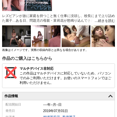
レズビアンが故に家庭を持つこと無く仕事に没頭し、校長にまで上り詰め
た麗子…ある日、問題児の母親・茉莉花が怒鳴り込んできた。うちの息子
は悪くないのに、と。茉莉花は麗子のオドオド謝罪する姿に欲情してしま
う…初めて知るオンナの愛撫、茉莉花は堪らず潮を吹く…麗子を従僕に仕
立てあげ、2人はどろどろの愛欲まみれ潮まみれレズセックスに耽る…
画像はイメージです。実際の収録内容とは異なる場合があります。
作品のご購入はこちらから
マルチデバイス非対応
この作品はマルチデバイスに対応していないため、パソコン
でのみご利用いただけます。お使いのスマートフォンではご
利用いただけません。
作品情報
配信
開始日
----年--月--日
発売日
2019年07月01日
出演者