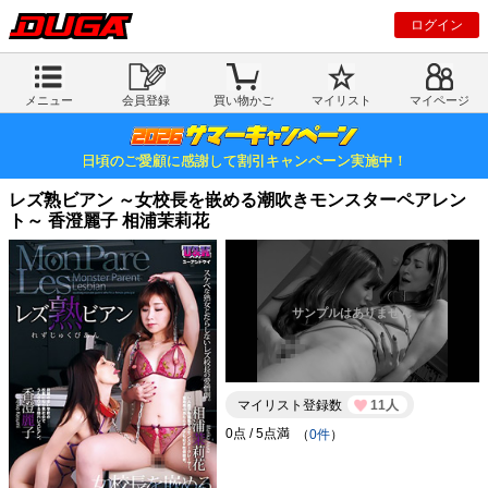
ログイン
メニュー
会員登録
買い物かご
マイリスト
マイページ
日頃のご愛顧に感謝して割引キャンペーン実施中！
レズ熟ビアン ～女校長を嵌める潮吹きモンスターペアレン
ト～ 香澄麗子 相浦茉莉花
マイリスト登録数
11人
（
0件
）