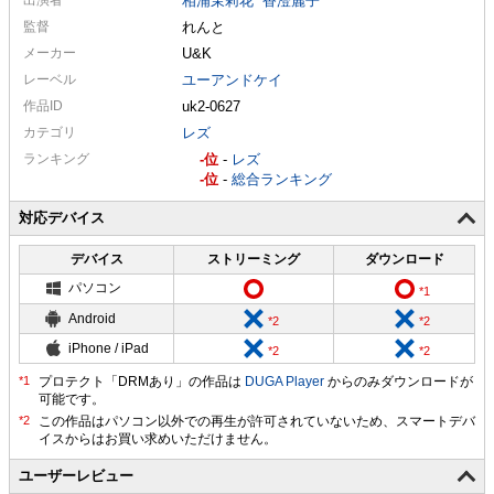
相浦茉莉花
香澄麗子
監督
れんと
メーカー
U&K
レーベル
ユーアンドケイ
作品ID
uk2-0627
カテゴリ
レズ
ランキング
-
-
レズ
-
-
総合ランキング
対応デバイス
デバイス
ストリーミング
ダウンロード
パソコン
Android
iPhone / iPad
プロテクト「DRMあり」の作品は
DUGA Player
からのみダウンロードが
可能です。
ユーザーレビュー