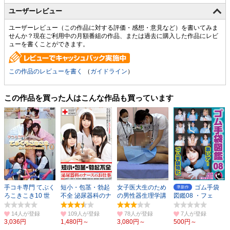
ユーザーレビュー
ユーザーレビュー（この作品に対する評価・感想・意見など）を書いてみま
せんか？現在ご利用中の月額番組の作品、または過去に購入した作品にレビ
ューを書くことができます。
この作品のレビューを書く
（
ガイドライン
）
この作品を買った人はこんな作品も買っています
手コキ専門 てぶく
短小・包茎・勃起
女子医大生のため
ゴム手袋
準新作
ろこきこき10 世
不全 泌尿器科のナ
の男性器生理学講
図鑑08 ・フェ
にも不思議な物語
ースのお仕事
座 射精の観察
ラ・手コキ・素人
編
（2）
女子10名
14人
109人
78人
7人
3,036円
1,480円～
3,080円～
500円～