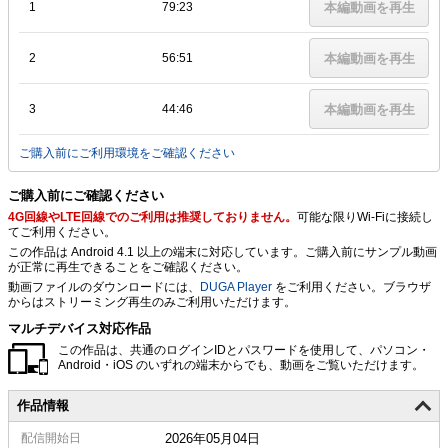
1
79:23
本編動画を再生
2
56:51
本編動画を再生
3
44:46
本編動画を再生
ご購入前にご利用環境をご確認ください
ご購入前にご確認ください
4G回線やLTE回線でのご利用は推奨しておりません。
可能な限りWi-Fiに接続し
てご利用ください。
この作品は Android 4.1 以上の端末に対応しています。ご購入前にサンプル動画
が正常に再生できることをご確認ください。
動画ファイルのダウンロードには、
DUGA Player
をご利用ください。ブラウザ
からはストリーミング再生のみご利用いただけます。
マルチデバイス対応作品
この作品は、共通のログインIDとパスワードを使用して、パソコン・
Android・iOS のいずれの端末からでも、動画をご覧いただけます。
作品情報
配信
開始日
2026年05月04日