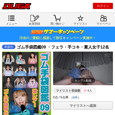
ログイン
メニュー
会員登録
買い物かご
マイリスト
マイページ
日頃のご愛顧に感謝して割引キャンペーン実施中！
ゴム手袋図鑑09 ・フェラ・手コキ・素人女子12名
準新作
サンプル動画
マイリスト登録数
4人
（
0件
）
マイリストへ追加