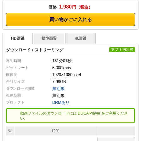
1,980
価格
円
買い物かごに入れる
HD画質
標準画質
低画質
ダウンロード＋ストリーミング
アプリでDL可
再生時間
181分01秒
ビットレート
6,000kbps
解像度
1920×1080
pixel
合計サイズ
7.99GB
ダウンロード期限
無期限
視聴期限
無期限
プロテクト
DRMあり
動画ファイルのダウンロードには DUGA Player をご利用くださ
い。
時間
No