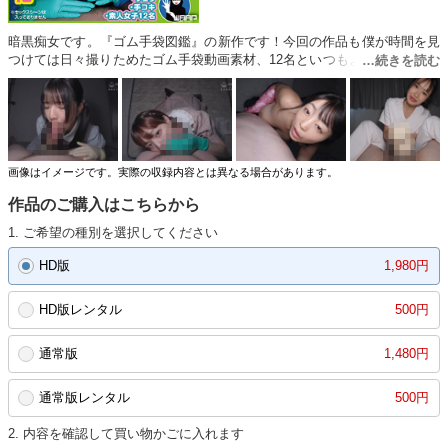
暗黒痴女です。『ゴム手袋図鑑』の新作です！今回の作品も僕が時間を見
つけては日々撮りためたゴム手袋動画素材、12名といつもより素人女子多
めです。ご協力いただいた方たちは童顔、友達同士、看護師、オペ看、ギ
ャル、ニューハーフ、全身タトゥーまで…。つけてもらった手袋も白や
黒、グリーンやピンクと色とりどり。僕が好きな医療系や炊事用までとバ
リエーション豊富になっています。ピッタリした最高のフィット感、ゴム
の質感、包まれる感覚。目で見てイメージし興奮していただければ嬉しい
なと思います。もし僕の知らない変わったゴム手袋なんか知っていたら是
画像はイメージです。実際の収録内容とは異なる場合があります。
非教えてください。その時は、暗黒痴女までお願いします！！※この作品
作品のご購入はこちらから
にはセックスシーンは入っておりません。
1. ご希望の種別を選択してください
HD版
1,980円
HD版レンタル
500円
通常版
1,480円
通常版レンタル
500円
2. 内容を確認して買い物かごに入れます