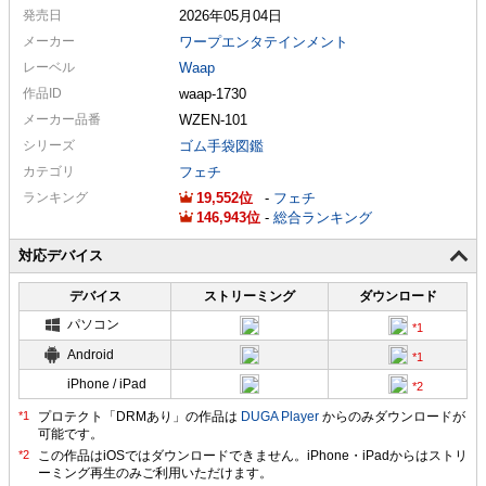
発売日
2026年05月04日
メーカー
ワープエンタテインメント
レーベル
Waap
作品ID
waap-1730
メーカー
品番
WZEN-101
シリーズ
ゴム手袋図鑑
カテゴリ
フェチ
ランキング
19,552
-
フェチ
146,943
-
総合ランキング
対応デバイス
デバイス
ストリーミング
ダウンロード
パソコン
Android
iPhone / iPad
プロテクト「DRMあり」の作品は
DUGA Player
からのみダウンロードが
可能です。