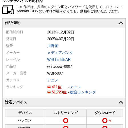
マルチデバイス対応作品
この作品は、共通のログインIDとパスワードを使用して、パソコン・
Android・iOS のいずれの端末からでも、動画をご覧いただけます。
作品情報
配信
開始日
2013年12月02日
発売日
2005年07月29日
監督
川野蛍
メーカー
メディアバンク
レーベル
WHITE BEAR
作品ID
whitebear-0007
メーカー
品番
WBR-007
カテゴリ
アニメ
ランキング
411
-
アニメ
51,723
-
総合ランキング
対応デバイス
デバイス
ストリーミング
ダウンロード
パソコン