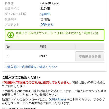
解像度
640×480
pixel
合計サイズ
217MB
ダウンロード期限
無期限
視聴期限
無期限
プロテクト
DRMあり
動画ファイルのダウンロードには DUGA Player をご利用くださ
い。
時間
No
1
09:47
本編動画を再生
ご購入前にご利用環境をご確認ください
ご購入前にご確認ください
4G回線やLTE回線でのご利用は推奨しておりません。
可能な限りWi-Fiに接続し
てご利用ください。
この作品は Android 4.1 以上の端末に対応しています。ご購入前にサンプル動画
が正常に再生できることをご確認ください。
動画ファイルのダウンロードには、
DUGA Player
をご利用ください。ブラウザ
からはストリーミング再生のみご利用いただけます。