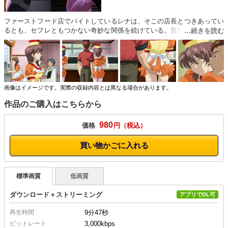
ファーストフード店でバイトしているレナは、そこの店長とつきあってい
るとも、セフレともつかない奇妙な関係を続けている。営業中にも関わら
ずレナにフェラさせる店長。休憩室ではまずいとトイレに駆け込みアナル
SEXを始める二人。前に指を、後ろにペニスを挿入して激しく二穴を責め
上げられ、レナは愛液を滴らせ、徐々に感じていく。激しく突き上げられ
アナルから溢れ出す白濁とともに全身で快感を貪るのであった…。
画像はイメージです。実際の収録内容とは異なる場合があります。
作品のご購入はこちらから
980
価格
円
買い物かごに入れる
標準画質
低画質
ダウンロード＋ストリーミング
アプリでDL可
再生時間
9分47秒
ビットレート
3,000kbps