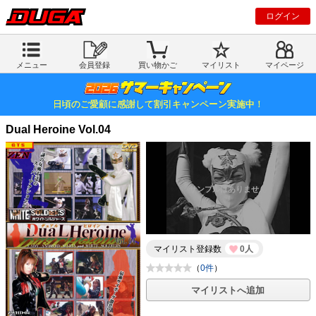
ログイン
メニュー
会員登録
買い物かご
マイリスト
マイページ
日頃のご愛顧に感謝して割引キャンペーン実施中！
Dual Heroine Vol.04
マイリスト登録数
0人
（
0件
）
マイリストへ追加