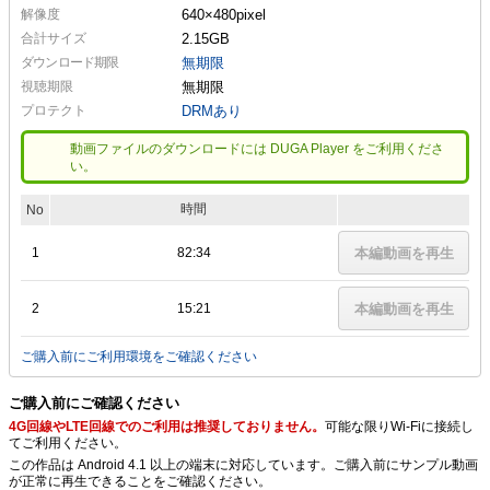
解像度
640×480
pixel
合計サイズ
2.15GB
ダウンロード期限
無期限
視聴期限
無期限
プロテクト
DRMあり
動画ファイルのダウンロードには DUGA Player をご利用くださ
い。
時間
No
1
82:34
本編動画を再生
2
15:21
本編動画を再生
ご購入前にご利用環境をご確認ください
ご購入前にご確認ください
4G回線やLTE回線でのご利用は推奨しておりません。
可能な限りWi-Fiに接続し
てご利用ください。
この作品は Android 4.1 以上の端末に対応しています。ご購入前にサンプル動画
が正常に再生できることをご確認ください。