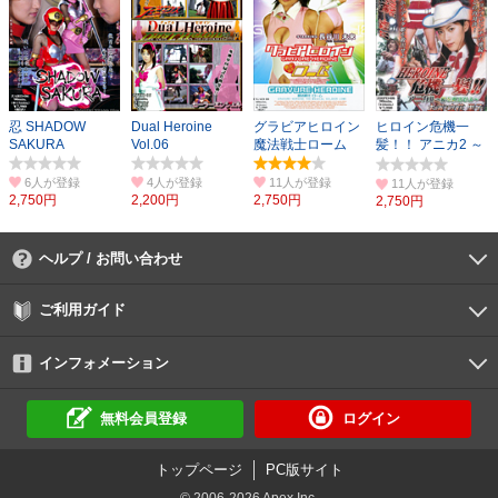
忍 SHADOW
Dual Heroine
グラビアヒロイン
ヒロイン危機一
SAKURA
Vol.06
魔法戦士ローム
髪！！ アニカ2 ～
姫を救出せよ～
6人
4人
11人
11人
2,750円
2,200円
2,750円
2,750円
ヘルプ / お問い合わせ
よくあるご質問
ご利用環境
お支払い方法
パスワードの再設定
サポートセンター
ご利用ガイド
初めての方へ
会員登録の手順
作品購入の手順
動画再生の手順
検索のヒント
DUGA Player
インフォメーション
DUGAからのお知らせ
デュガの歴史とあゆみ
利用規約
個人情報保護方針
特定商取引法
資金決済法
倫理基準
サイトマップ
に基づく表示
に基づく表示
無料会員登録
ログイン
トップページ
PC版サイト
© 2006-2026 Apex Inc.