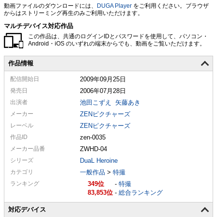
動画ファイルのダウンロードには、
DUGA Player
をご利用ください。ブラウザ
からはストリーミング再生のみご利用いただけます。
マルチデバイス対応作品
この作品は、共通のログインIDとパスワードを使用して、パソコン・
Android・iOS のいずれの端末からでも、動画をご覧いただけます。
作品情報
配信
開始日
2009年09月25日
発売日
2006年07月28日
出演者
池田こずえ
矢藤あき
メーカー
ZENピクチャーズ
レーベル
ZENピクチャーズ
作品ID
zen-0035
メーカー
品番
ZWHD-04
シリーズ
DuaL Heroine
カテゴリ
一般作品
>
特撮
ランキング
349
-
特撮
83,853
-
総合ランキング
対応デバイス