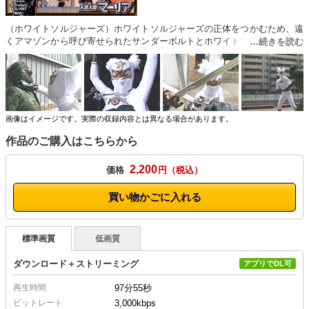
（ホワイトソルジャーズ）ホワイトソルジャーズの正体をつかむため、遠
くアマゾンから呼び寄せられたサンダーボルトとホワイトソルジャーズの
熾烈な戦い。しかし、サンダーボルトの新兵器“ホワイトキラーガン” の登
場で大ピンチに！！さあ、どうするホワイトソルジャーズ！！（人造人間
マーリア）高すぎるプライドと戦闘能力のため、自らの属する悪の組織・
ダークギルドを壊滅させたサイボーグ・マーリアは自らの存在意義のた
め、敵対する地球防衛軍のサイボーグ・カレイダーに決闘を挑む。しか
し、決闘はかろうじて生き残っていたダークギルドの首領・マスターギル
画像はイメージです。実際の収録内容とは異なる場合があります。
ドによって邪魔をされる。激痛回路を作動させられたマーリアは、防衛軍
作品のご購入はこちらから
兵士の手によって捕らえられてしまうが…。
2,200
価格
円
買い物かごに入れる
標準画質
低画質
ダウンロード＋ストリーミング
アプリでDL可
再生時間
97分55秒
ビットレート
3,000kbps