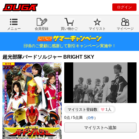
ログイン
メニュー
会員登録
買い物かご
マイリスト
マイページ
日頃のご愛顧に感謝して割引キャンペーン実施中！
超光部隊バードソルジャー BRIGHT SKY
マイリスト登録数
1人
（
0件
）
マイリストへ追加