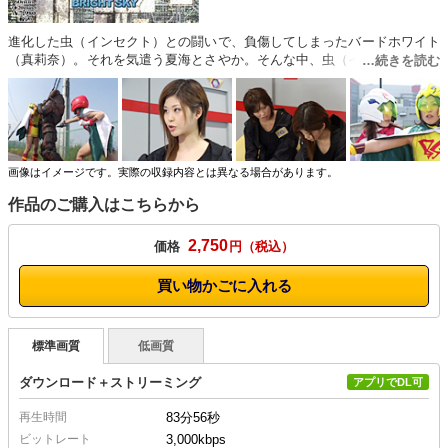
進化した虫（インセクト）との闘いで、負傷してしまったバードホワイト
（真莉奈）。それを気遣う夏海とさやか。そんな中、虫（インセクト）の
巣を発見し現場へ向かうバードソルジャー達。巣を焼き尽くすため攻撃す
るが強大な力の＜インセクト＞が襲い掛かる。全く太刀打ち出来ないバー
ドソルジャー。そして、バードレッド（さやか）が集中的に攻め追い上げ
られて右手が飛ばされてしまう。それを見たバードイエロー（夏海）が暴
走しジェットブレードで薙ぎ払うが、防戦一方におちいってしまうのだっ
た。遂に姿見せる女王インセクト！果たしてインセクトたちから、平和な
画像はイメージです。実際の収録内容とは異なる場合があります。
世界を取り戻せるか！？
作品のご購入はこちらから
2,750
価格
円
買い物かごに入れる
標準画質
低画質
ダウンロード＋ストリーミング
アプリでDL可
再生時間
83分56秒
ビットレート
3,000kbps