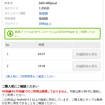
解像度
640×480
pixel
合計サイズ
1.83GB
ダウンロード期限
無期限
視聴期限
無期限
プロテクト
DRMあり
動画ファイルのダウンロードには DUGA Player をご利用くださ
い。
時間
No
1
64:07
本編動画を再生
2
19:49
本編動画を再生
ご購入前にご利用環境をご確認ください
ご購入前にご確認ください
4G回線やLTE回線でのご利用は推奨しておりません。
可能な限りWi-Fiに接続し
てご利用ください。
この作品は Android 4.1 以上の端末に対応しています。ご購入前にサンプル動画
が正常に再生できることをご確認ください。