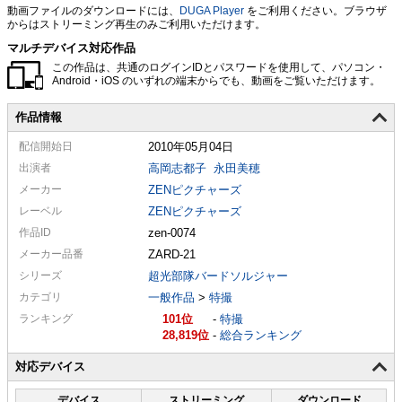
動画ファイルのダウンロードには、
DUGA Player
をご利用ください。ブラウザ
からはストリーミング再生のみご利用いただけます。
マルチデバイス対応作品
この作品は、共通のログインIDとパスワードを使用して、パソコン・
Android・iOS のいずれの端末からでも、動画をご覧いただけます。
作品情報
配信
開始日
2010年05月04日
出演者
高岡志都子
永田美穂
メーカー
ZENピクチャーズ
レーベル
ZENピクチャーズ
作品ID
zen-0074
メーカー
品番
ZARD-21
シリーズ
超光部隊バードソルジャー
カテゴリ
一般作品
>
特撮
ランキング
101
-
特撮
28,819
-
総合ランキング
対応デバイス
デバイス
ストリーミング
ダウンロード