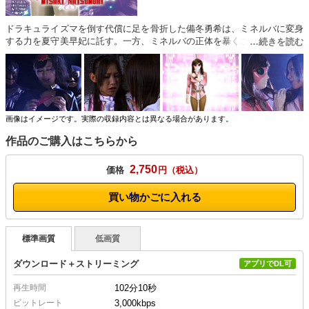
ドラキュライズマを倒す代償に足を骨折した備冬勇希は、ミネルバに変身
する力を夏守美早妃に託す。一方、ミネルバの正体を暴くことに執念を燃
やすエゴイズマの女幹部パトラは、本来の姿であるクチサケイズマに変身
して、ドラキュライズマの霊を呼び出してミネルバの正体が勇希だったと
知る。自分の正体が知られたことも知らず無防備に松葉杖で行動する勇希
は、パトラに捕らわれて壮絶な○問にかけられる。勇希の口を割らせるた
めに連れて来られた美早妃は、責められボロボロになった勇希を見て逆上
し、パトラたちの前で変身してしまう。懸命に戦う美早妃だが、戦い慣れ
画像はイメージです。実際の収録内容とは異なる場合があります。
ていないためにミネルバの力を使いこなせずクチサケイズマにいたぶら
作品のご購入はこちらから
れ、助けに入った勇希もまた窮地におちいる。美早妃が敗北を覚悟したと
き、奇跡が二人に力を与える。
2,750
価格
円
買い物かごに入れる
標準画質
低画質
ダウンロード＋ストリーミング
アプリでDL可
再生時間
102分10秒
ビットレート
3,000kbps