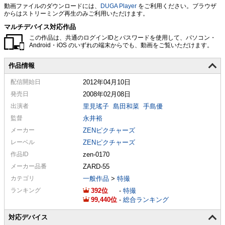
動画ファイルのダウンロードには、
DUGA Player
をご利用ください。ブラウザ
からはストリーミング再生のみご利用いただけます。
マルチデバイス対応作品
この作品は、共通のログインIDとパスワードを使用して、パソコン・
Android・iOS のいずれの端末からでも、動画をご覧いただけます。
作品情報
配信
開始日
2012年04月10日
発売日
2008年02月08日
出演者
里見瑤子
島田和菜
手島優
監督
永井裕
メーカー
ZENピクチャーズ
レーベル
ZENピクチャーズ
作品ID
zen-0170
メーカー
品番
ZARD-55
カテゴリ
一般作品
>
特撮
ランキング
392
-
特撮
99,440
-
総合ランキング
対応デバイス