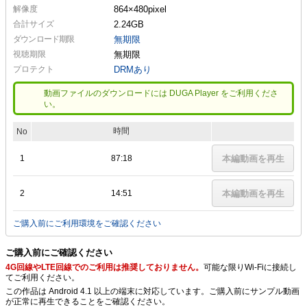
解像度
864×480
pixel
合計サイズ
2.24GB
ダウンロード期限
無期限
視聴期限
無期限
プロテクト
DRMあり
動画ファイルのダウンロードには DUGA Player をご利用くださ
い。
時間
No
1
87:18
本編動画を再生
2
14:51
本編動画を再生
ご購入前にご利用環境をご確認ください
ご購入前にご確認ください
4G回線やLTE回線でのご利用は推奨しておりません。
可能な限りWi-Fiに接続し
てご利用ください。
この作品は Android 4.1 以上の端末に対応しています。ご購入前にサンプル動画
が正常に再生できることをご確認ください。