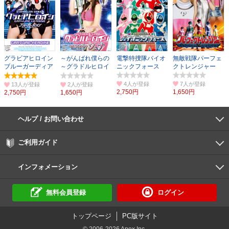
グラビアヒロイン
～がんばれ僕らの
電撃特捜隊バイオ
無敵戦隊パーフェ
ブルーガーディア
～グラドルヒロイ
ニックフォース
クトレンジャー
ン
ン コスモパイレー
ツ
4人
7人
13人
2人
2,750円
1,650円
2,750円
1,650円
ヘルプ / お問い合わせ
よくあるご質問
ご利用環境
お支払い方法
パスワードの再設定
サポートセンター
ご利用ガイド
初めての方へ
会員登録の手順
作品購入の手順
動画再生の手順
検索のヒント
DUGA Player
インフォメーション
DUGAからのお知らせ
デュガの歴史とあゆみ
利用規約
個人情報保護方針
特定商取引法
資金決済法
倫理基準
サイトマップ
に基づく表示
に基づく表示
無料会員登録
ログイン
トップページ
PC版サイト
© 2006-2026 Apex Inc.