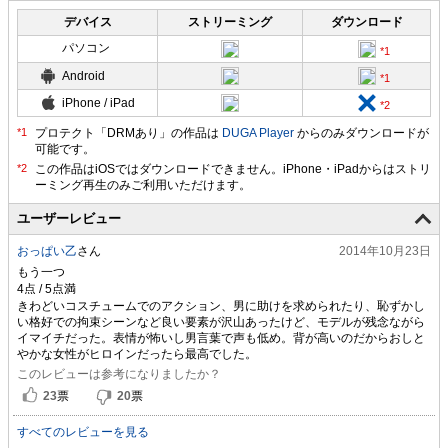
デバイス
ストリーミング
ダウンロード
パソコン
Android
iPhone / iPad
プロテクト「DRMあり」の作品は
DUGA Player
からのみダウンロードが
可能です。
ユーザーレビュー
おっぱい乙
さん
2014年10月23日
もう一つ
きわどいコスチュームでのアクション、男に助けを求められたり、恥ずかし
い格好での拘束シーンなど良い要素が沢山あったけど、モデルが残念ながら
イマイチだった。表情が怖いし男言葉で声も低め。背が高いのだからおしと
やかな女性がヒロインだったら最高でした。
このレビューは参考になりましたか？
23
票
20
票
すべてのレビューを見る