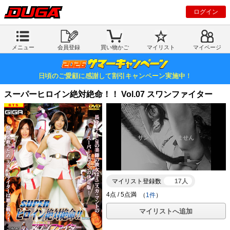
ログイン
メニュー
会員登録
買い物かご
マイリスト
マイページ
日頃のご愛顧に感謝して割引キャンペーン実施中！
スーパーヒロイン絶対絶命！！ Vol.07 スワンファイター
マイリスト登録数
17人
（
1件
）
マイリストへ追加