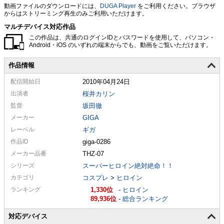
動画ファイルのダウンロードには、
DUGA Player
をご利用ください。ブラウザ
からはストリーミング再生のみご利用いただけます。
マルチデバイス対応作品
この作品は、共通のログインIDとパスワードを使用して、パソコン・
Android・iOS のいずれの端末からでも、動画をご覧いただけます。
作品情報
配信
開始日
2010年04月24日
出演者
桜井カリン
監督
坂田徹
メーカー
GIGA
レーベル
ギガ
作品ID
giga-0286
メーカー
品番
THZ-07
シリーズ
スーパーヒロイン絶対絶命！！
カテゴリ
コスプレ
>
ヒロイン
ランキング
1,330
-
ヒロイン
89,936
-
総合ランキング
対応デバイス