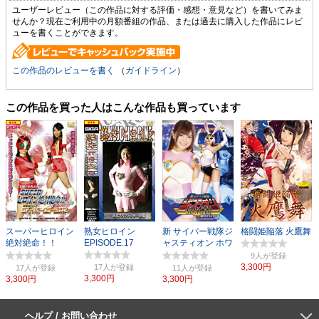
ユーザーレビュー（この作品に対する評価・感想・意見など）を書いてみま
せんか？現在ご利用中の月額番組の作品、または過去に購入した作品にレビ
ューを書くことができます。
この作品のレビューを書く
（
ガイドライン
）
この作品を買った人はこんな作品も買っています
スーパーヒロイン
熟女ヒロイン
新 サイバー戦隊ジ
格闘姫陥落 火鷹舞
絶対絶命！！
EPISODE.17
ャスティオン ホワ
Vol.23
イトバニー
9人
3,300円
17人
17人
11人
3,300円
3,300円
3,300円
ヘルプ / お問い合わせ