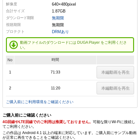
解像度
640×480
pixel
合計サイズ
1.87GB
ダウンロード期限
無期限
視聴期限
無期限
プロテクト
DRMあり
動画ファイルのダウンロードには DUGA Player をご利用くださ
い。
時間
No
1
71:33
本編動画を再生
2
11:20
本編動画を再生
ご購入前にご利用環境をご確認ください
ご購入前にご確認ください
4G回線やLTE回線でのご利用は推奨しておりません。
可能な限りWi-Fiに接続し
てご利用ください。
この作品は Android 4.1 以上の端末に対応しています。ご購入前にサンプル動画
が正常に再生できることをご確認ください。