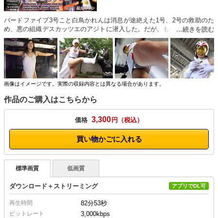
バードファイブ3号こと白鳥かれんは消息が途絶えた1号、2号の救助のた
め、悪の組織デスカッツエのアジトに潜入した。だが、もう一歩の所で捕
まり○問されていた。窮地を逃れて変身する白鳥かれんは、スワンファイ
ターとなり、デスカッツエの部下達を次々と倒してゆく！身長174cmの美
脚ハイキックを繰り出す彼女は、無敵に見えたが、バードファイター抹殺
用怪人が現れる！バキューマーは相手の攻撃を自分の武器にするという恐
ろしい技を持っていたのだ！スワンファイターの必殺技“羽手裏剣”を奪わ
れ、逆に複数の羽手裏剣がスワンの全身に突き刺さる！敵の前で気絶する
画像はイメージです。実際の収録内容とは異なる場合があります。
スワンファイター。デスカッツエは、バードファイターの本部基地の在り
作品のご購入はこちらから
処をスワンファイターに吐かせるために、次々と○問を始めるのだった。
股を○引に開かれバキューマーのエネルギー吸収根がスワンの大事な秘部
に深く突き刺さる。痛みと快楽を同時に受けスワンは、また失神する。そ
3,300
価格
円
の後、戦闘員達に陥落され無理やり何度もいかされ、一度は脱出に成功す
るが、再びバキューマと戦うことになる！だが、賢いスワンは、ある秘策
買い物かごに入れる
を思いつく。なんとかして勝たないと、再びアジトに連れ戻され今度は○○
される事は分っているスワンファイターだった。
標準画質
低画質
ダウンロード＋ストリーミング
アプリでDL可
再生時間
82分53秒
ビットレート
3,000kbps