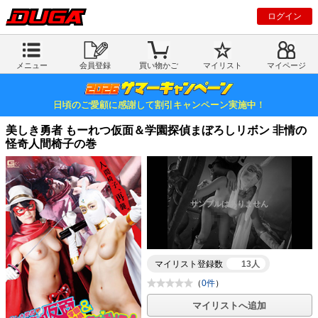
ログイン
メニュー
会員登録
買い物かご
マイリスト
マイページ
日頃のご愛顧に感謝して割引キャンペーン実施中！
美しき勇者 もーれつ仮面＆学園探偵まぼろしリボン 非情の
怪奇人間椅子の巻
マイリスト登録数
13人
（
0件
）
マイリストへ追加