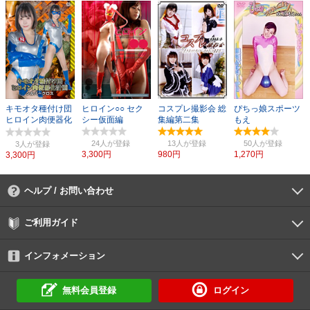
キモオタ種付け団
ヒロイン○○ セク
コスプレ撮影会 総
ぴちっ娘スポーツ
ヒロイン肉便器化
シー仮面編
集編第二集
もえ
計画 シルバークロ
ス
24人
13人
50人
3人
3,300円
980円
1,270円
3,300円
ヘルプ / お問い合わせ
よくあるご質問
ご利用環境
お支払い方法
パスワードの再設定
サポートセンター
ご利用ガイド
初めての方へ
会員登録の手順
作品購入の手順
動画再生の手順
検索のヒント
DUGA Player
インフォメーション
DUGAからのお知らせ
デュガの歴史とあゆみ
利用規約
個人情報保護方針
特定商取引法
資金決済法
倫理基準
サイトマップ
に基づく表示
に基づく表示
無料会員登録
ログイン