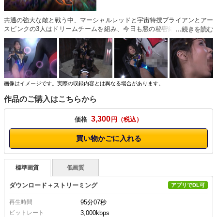
共通の強大な敵と戦う中、マーシャルレッドと宇宙特捜ブライアンとアー
スピンクの3人はドリームチームを組み、今日も悪の秘密結社と戦ってい
た。そこへ突然、第3の勢力、美魔女幹部ヴェルマリアが現れ悪の秘密結
社を倒したばかりかレッドとブライアンをお色気攻撃で骨抜きにしてしま
う。その後、卑猥な映像をブライアンに送り付け、エロ洗○したヴェ？マ
リアはレッドに爆弾を持たせ本部を爆破、そしてピンクを人質にブライア
ンを誘きだし、ブライアンを陥落する事に…。［女幹部HAPPY END］
画像はイメージです。実際の収録内容とは異なる場合があります。
作品のご購入はこちらから
3,300
価格
円
買い物かごに入れる
標準画質
低画質
ダウンロード＋ストリーミング
アプリでDL可
再生時間
95分07秒
ビットレート
3,000kbps