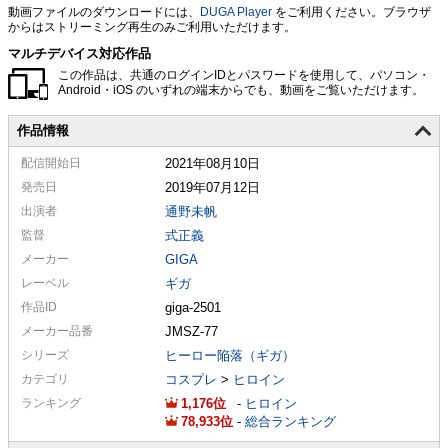
動画ファイルのダウンロードには、
DUGA Player
をご利用ください。ブラウザ
からはストリーミング再生のみご利用いただけます。
マルチデバイス対応作品
この作品は、共通のログインIDとパスワードを使用して、パソコン・
Android・iOS のいずれの端末からでも、動画をご覧いただけます。
作品情報
配信
開始日
2021年08月10日
発売日
2019年07月12日
出演者
通野未帆
監督
式正義
メーカー
GIGA
レーベル
ギガ
作品ID
giga-2501
メーカー
品番
JMSZ-77
シリーズ
ヒーロー陥落（ギガ）
カテゴリ
コスプレ
>
ヒロイン
ランキング
1,176
-
ヒロイン
78,933
-
総合ランキング