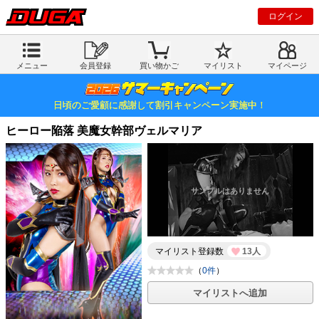
ログイン
メニュー
会員登録
買い物かご
マイリスト
マイページ
日頃のご愛顧に感謝して割引キャンペーン実施中！
ヒーロー陥落 美魔女幹部ヴェルマリア
マイリスト登録数
13人
（
0件
）
マイリストへ追加