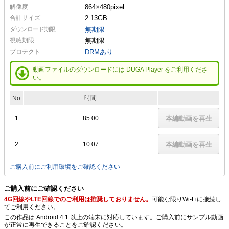
解像度
864×480
pixel
合計サイズ
2.13GB
ダウンロード期限
無期限
視聴期限
無期限
プロテクト
DRMあり
動画ファイルのダウンロードには DUGA Player をご利用くださ
い。
時間
No
1
85:00
本編動画を再生
2
10:07
本編動画を再生
ご購入前にご利用環境をご確認ください
ご購入前にご確認ください
4G回線やLTE回線でのご利用は推奨しておりません。
可能な限りWi-Fiに接続し
てご利用ください。
この作品は Android 4.1 以上の端末に対応しています。ご購入前にサンプル動画
が正常に再生できることをご確認ください。