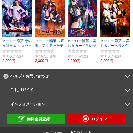
ヒーロー陥落 悪の
ヒーロー陥落 ～正
ヒーロー陥落～美
ヒーロー陥落 ～美
女科学者 ～ロヴェ
義の刃に散った美
しきガーベラの罠
しきガーベラと色
リア女史の大実験
しきガーベラ～
～
欲の魔女ローゼ～
～
15人
16人
15人
11人
3,300円
3,300円
3,300円
3,300円
ヘルプ / お問い合わせ
よくあるご質問
ご利用環境
お支払い方法
パスワードの再設定
サポートセンター
ご利用ガイド
初めての方へ
会員登録の手順
作品購入の手順
動画再生の手順
検索のヒント
DUGA Player
インフォメーション
DUGAからのお知らせ
デュガの歴史とあゆみ
利用規約
個人情報保護方針
特定商取引法
資金決済法
倫理基準
サイトマップ
に基づく表示
に基づく表示
無料会員登録
ログイン
トップページ
PC版サイト