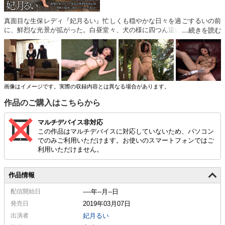
真面目な生保レディ『妃月るい』忙しくも穏やかな日々を過ごするいの前
に、鮮烈な光景が拡がった。白昼堂々、犬の様に四つん這いで歩く全裸の
女性。その姿を見た瞬間、るいのカラダに電流走る…！真面目な生保レデ
ィは息絶え、ドマゾな雌犬が生まれた。そして調○願望に取り憑かれたる
いは、緊○師の館を尋ねるのだった…。
画像はイメージです。実際の収録内容とは異なる場合があります。
作品のご購入はこちらから
マルチデバイス非対応
この作品はマルチデバイスに対応していないため、パソコン
でのみご利用いただけます。お使いのスマートフォンではご
利用いただけません。
作品情報
配信
開始日
----年--月--日
発売日
2019年03月07日
出演者
妃月るい