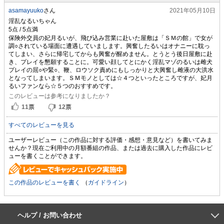
asamayuuko
さん
2021年05月10日
淫乱なるいちゃん
保険外交員の妃月るいが、飛び込み営業に赴いた屋敷は「ＳＭの館」で女が
調○されている場面に遭遇していまします。興奮したるいはオナニーに耽っ
てしまい、さらに帰宅してからも興奮が醒めません。とうとう後日屋敷に赴
き、プレイを懇願することに。可愛い顔してとにかく淫乱マゾのるいは雌犬
プレイの屈○や緊○、鞭、ロウソク責めにもしっかりと大興奮し雌液の大洪水
となってしまいます。ＳＭモノとしては☆４つといったところですが、妃月
るいファンなら☆５つのおすすめです。
このレビューは参考になりましたか？
11
票
12
票
すべてのレビューを見る
ユーザーレビュー（この作品に対する評価・感想・意見など）を書いてみま
せんか？現在ご利用中の月額番組の作品、または過去に購入した作品にレビ
ューを書くことができます。
この作品のレビューを書く
（
ガイドライン
）
ヘルプ / お問い合わせ