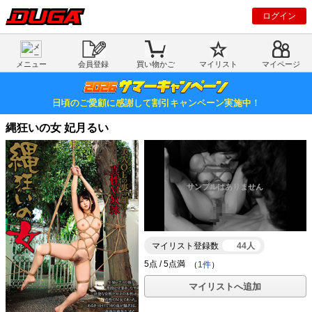
ログイン
メニュー
会員登録
買い物かご
マイリスト
マイページ
日頃のご愛顧に感謝して割引キャンペーン実施中！
縄狂いの女 妃月るい
マイリスト登録数
44人
（
1件
）
マイリストへ追加