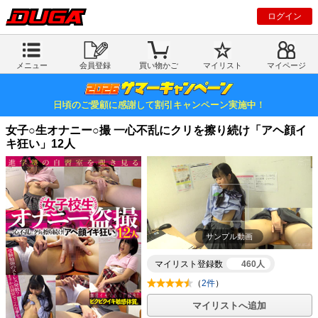
ログイン
メニュー
会員登録
買い物かご
マイリスト
マイページ
日頃のご愛顧に感謝して割引キャンペーン実施中！
女子○生オナニー○撮 一心不乱にクリを擦り続け「アヘ顔イ
キ狂い」12人
サンプル動画
マイリスト登録数
460人
（
2件
）
マイリストへ追加