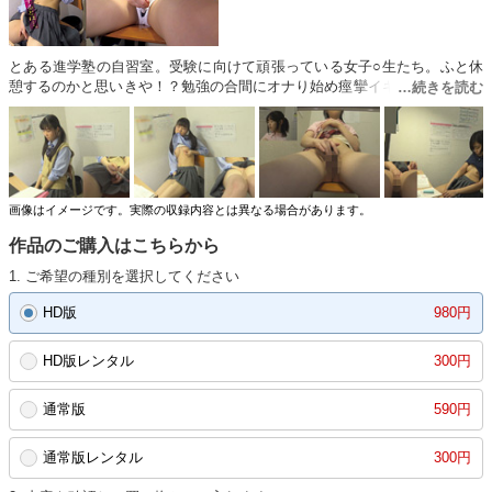
とある進学塾の自習室。受験に向けて頑張っている女子○生たち。ふと休
憩するのかと思いきや！？勉強の合間にオナり始め痙攣イキする12人の女
子○生たち！受験勉強のストレス発散？まさか自習室でこんな事をすると
は…。性的な欲求が恥ずかしい女子○生は無言イキでビクビクイキッ！挙
句お漏らしする女子○生まで…。
画像はイメージです。実際の収録内容とは異なる場合があります。
作品のご購入はこちらから
1. ご希望の種別を選択してください
HD版
980円
HD版レンタル
300円
通常版
590円
通常版レンタル
300円