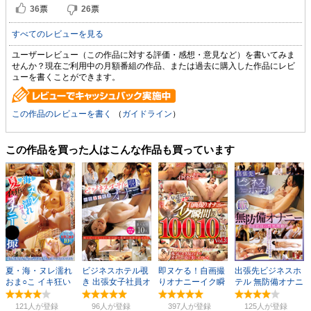
36
票
26
票
すべてのレビューを見る
ユーザーレビュー（この作品に対する評価・感想・意見など）を書いてみま
せんか？現在ご利用中の月額番組の作品、または過去に購入した作品にレビ
ューを書くことができます。
この作品のレビューを書く
（
ガイドライン
）
この作品を買った人はこんな作品も買っています
夏・海・ヌレ濡れ
ビジネスホテル覗
即ヌケる！自画撮
出張先ビジネスホ
おま○こ イキ狂い
き 出張女子社員オ
りオナニーイク瞬
テル 無防備オナニ
オナニー●撮
ナニー
間集100人10時間
ー
3
121人
96人
397人
125人