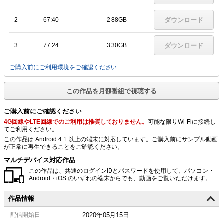
2
67:40
2.88GB
ダウンロード
3
77:24
3.30GB
ダウンロード
ご購入前にご利用環境をご確認ください
この作品を月額番組で視聴する
ご購入前にご確認ください
4G回線やLTE回線でのご利用は推奨しておりません。
可能な限りWi-Fiに接続し
てご利用ください。
この作品は Android 4.1 以上の端末に対応しています。ご購入前にサンプル動画
が正常に再生できることをご確認ください。
マルチデバイス対応作品
この作品は、共通のログインIDとパスワードを使用して、パソコン・
Android・iOS のいずれの端末からでも、動画をご覧いただけます。
作品情報
配信
開始日
2020年05月15日