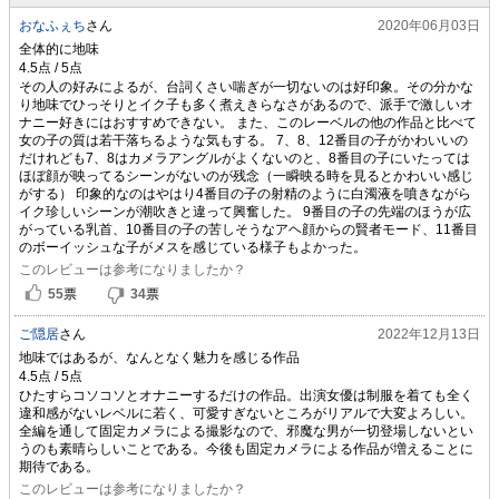
おなふぇち
さん
2020年06月03日
全体的に地味
その人の好みによるが、台詞くさい喘ぎが一切ないのは好印象。その分かな
り地味でひっそりとイク子も多く煮えきらなさがあるので、派手で激しいオ
ナニー好きにはおすすめできない。 また、このレーベルの他の作品と比べて
女の子の質は若干落ちるような気もする。 7、8、12番目の子がかわいいの
だけれども7、8はカメラアングルがよくないのと、8番目の子にいたっては
ほぼ顔が映ってるシーンがないのが残念（一瞬映る時を見るとかわいい感じ
がする） 印象的なのはやはり4番目の子の射精のように白濁液を噴きながら
イク珍しいシーンが潮吹きと違って興奮した。 9番目の子の先端のほうが広
がっている乳首、10番目の子の苦しそうなアヘ顔からの賢者モード、11番目
のボーイッシュな子がメスを感じている様子もよかった。
このレビューは参考になりましたか？
55
票
34
票
ご隠居
さん
2022年12月13日
地味ではあるが、なんとなく魅力を感じる作品
ひたすらコソコソとオナニーするだけの作品。出演女優は制服を着ても全く
違和感がないレベルに若く、可愛すぎないところがリアルで大変よろしい。
全編を通して固定カメラによる撮影なので、邪魔な男が一切登場しないとい
うのも素晴らしいことである。今後も固定カメラによる作品が増えることに
期待である。
このレビューは参考になりましたか？