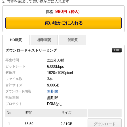
2. 内容を確認して買い物かごに入れます
980
価格
円
買い物かごに入れる
HD画質
標準画質
低画質
ダウンロード＋ストリーミング
再生時間
211分03秒
ビットレート
6,000kbps
解像度
1920×1080
pixel
ファイル数
3本
合計サイズ
9.00GB
ダウンロード期限
無期限
視聴期限
無期限
プロテクト
DRMなし
時間
サイズ
No
1
65:59
2.81GB
ダウンロード