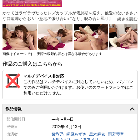
かつてはラヴラヴだったレズカップルが倦怠期を迎え、他愛のないささい
な口喧嘩からお互い意地の張り合いになり、睨み合い罵りあいながら、相
手を思いやることなく相手のマンコに乱暴に指を突き立てイカせ合う性技
の応酬！
画像はイメージです。実際の収録内容とは異なる場合があります。
作品のご購入はこちらから
マルチデバイス非対応
この作品はマルチデバイスに対応していないため、パソコン
でのみご利用いただけます。お使いのスマートフォンではご
利用いただけません。
作品情報
配信
開始日
----年--月--日
発売日
2012年01月13日
出演者
紫彩乃
桐原あずさ
黒木麻衣
雨宮琴音
水嶋あずみ
一ノ瀬アメリ