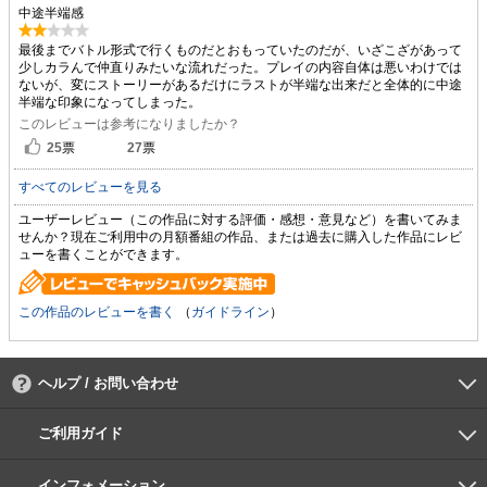
中途半端感
最後までバトル形式で行くものだとおもっていたのだが、いざこざがあって
少しカラんで仲直りみたいな流れだった。プレイの内容自体は悪いわけでは
ないが、変にストーリーがあるだけにラストが半端な出来だと全体的に中途
半端な印象になってしまった。
このレビューは参考になりましたか？
25
票
27
票
すべてのレビューを見る
ユーザーレビュー（この作品に対する評価・感想・意見など）を書いてみま
せんか？現在ご利用中の月額番組の作品、または過去に購入した作品にレビ
ューを書くことができます。
この作品のレビューを書く
（
ガイドライン
）
ヘルプ / お問い合わせ
よくあるご質問
ご利用環境
お支払い方法
パスワードの再設定
サポートセンター
ご利用ガイド
初めての方へ
会員登録の手順
作品購入の手順
動画再生の手順
検索のヒント
DUGA Player
インフォメーション