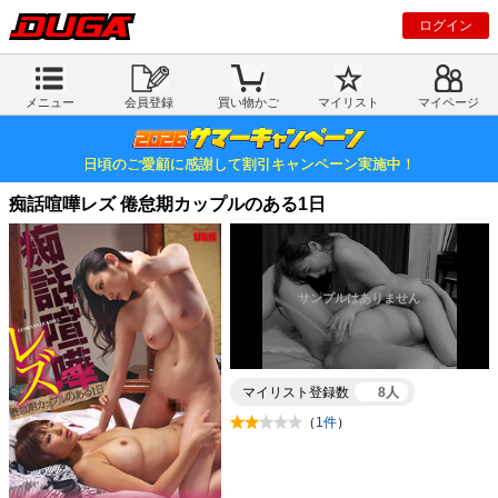
ログイン
メニュー
会員登録
買い物かご
マイリスト
マイページ
日頃のご愛顧に感謝して割引キャンペーン実施中！
痴話喧嘩レズ 倦怠期カップルのある1日
マイリスト登録数
8人
（
1件
）